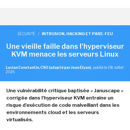
SÉCURITÉ
/
INTRUSION, HACKING ET PARE-FEU
Une vieille faille dans l'hyperviseur
KVM menace les serveurs Linux
Lucian Constantin, CSO (adapté par Jean Elyan)
,
publié le 08 Juillet
2026
Une vulnérabilité critique baptisée « Januscape »
corrigée dans l'hyperviseur KVM entraîne un
risque d'exécution de code malveillant dans les
environnements cloud et les serveurs
virtualisés.