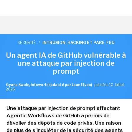
SÉCURITÉ
/
INTRUSION, HACKING ET PARE-FEU
Un agent IA de GitHub vulnérable à
une attaque par injection de
prompt
Gyana Swain, Infoworld (adapté par Jean Elyan)
,
publié le 10 Juillet
2026
Une attaque par injection de prompt affectant
Agentic Workflows de GitHub a permis de
dévoiler des dépôts de code privés. Une raison
de plus de s'inquiéter de la sécurité des agents