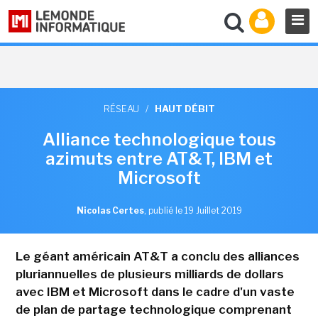
RÉSEAU
/
HAUT DÉBIT
Alliance technologique tous
azimuts entre AT&T, IBM et
Microsoft
Nicolas Certes
,
publié le 19 Juillet 2019
Le géant américain AT&T a conclu des alliances
pluriannuelles de plusieurs milliards de dollars
avec IBM et Microsoft dans le cadre d'un vaste
de plan de partage technologique comprenant