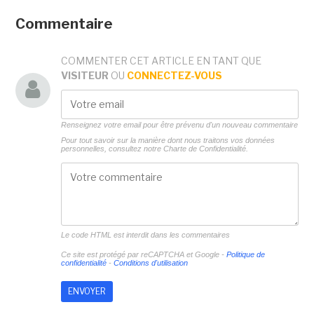
Commentaire
COMMENTER CET ARTICLE EN TANT QUE
VISITEUR
OU
CONNECTEZ-VOUS
Renseignez votre email pour être prévenu d'un nouveau commentaire
Pour tout savoir sur la manière dont nous traitons vos données
personnelles, consultez notre
Charte de Confidentialité.
Le code HTML est interdit dans les commentaires
Ce site est protégé par reCAPTCHA et Google -
Politique de
confidentialité
-
Conditions d'utilisation