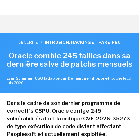
SÉCURITÉ
/
INTRUSION, HACKING ET PARE-FEU
Oracle comble 245 failles dans sa
dernière salve de patchs mensuels
Evan Schuman, CSO (adapté par Dominique Filippone)
,
publié le 19
Juin 2026
Dans le cadre de son dernier programme de
correctifs CSPU, Oracle corrige 245
vulnérabilités dont la critique CVE-2026-35273
de type exécution de code distant affectant
Peoplesoft et actuellement exploitée.