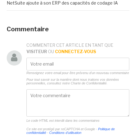
NetSuite ajoute à son ERP des capacités de codage IA
Commentaire
COMMENTER CET ARTICLE EN TANT QUE
VISITEUR
OU
CONNECTEZ-VOUS
Renseignez votre email pour être prévenu d'un nouveau commentaire
Pour tout savoir sur la manière dont nous traitons vos données
personnelles, consultez notre
Charte de Confidentialité.
Le code HTML est interdit dans les commentaires
Ce site est protégé par reCAPTCHA et Google -
Politique de
confidentialité
-
Conditions d'utilisation