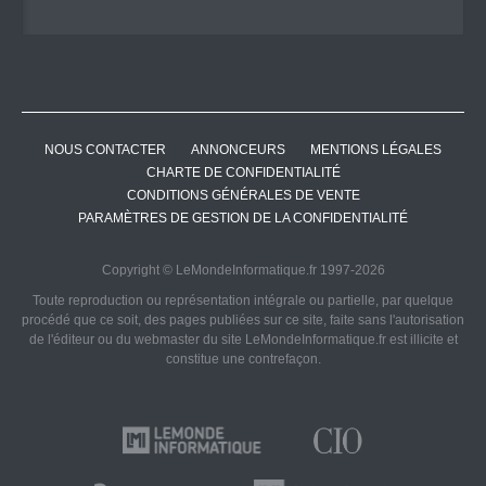
NOUS CONTACTER
ANNONCEURS
MENTIONS LÉGALES
CHARTE DE CONFIDENTIALITÉ
CONDITIONS GÉNÉRALES DE VENTE
PARAMÈTRES DE GESTION DE LA CONFIDENTIALITÉ
Copyright © LeMondeInformatique.fr 1997-2026
Toute reproduction ou représentation intégrale ou partielle, par quelque
procédé que ce soit, des pages publiées sur ce site, faite sans l'autorisation
de l'éditeur ou du webmaster du site LeMondeInformatique.fr est illicite et
constitue une contrefaçon.