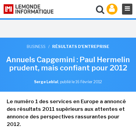
BUSINESS
/
RÉSULTATS D'ENTREPRISE
Annuels Capgemini : Paul Hermelin
prudent, mais confiant pour 2012
Serge Leblal
,
publié le 16 Février 2012
Le numéro 1 des services en Europe a annoncé
des résultats 2011 supérieurs aux attentes et
annonce des perspectives rassurantes pour
2012.