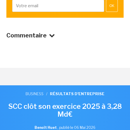
OK
Commentaire
BUSINESS
/
RÉSULTATS D'ENTREPRISE
SCC clôt son exercice 2025 à 3,28
Md€
Benoît Huet
,
publié le 06 Mai 2026