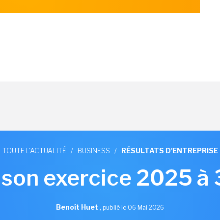
TOUTE L'ACTUALITÉ
/
BUSINESS
/
RÉSULTATS D'ENTREPRISE
 son exercice 2025 à
Benoît Huet
,
publié le 06 Mai 2026