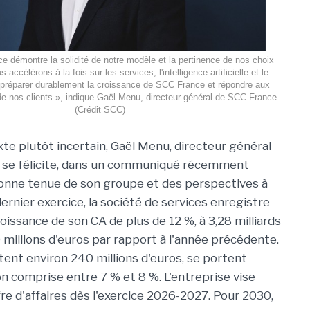
e démontre la solidité de notre modèle et la pertinence de nos choix
 accélérons à la fois sur les services, l'intelligence artificielle et le
 préparer durablement la croissance de SCC France et répondre aux
de nos clients », indique Gaël Menu, directeur général de SCC France.
(Crédit SCC)
te plutôt incertain, Gaël Menu, directeur général
, se félicite, dans un communiqué récemment
 bonne tenue de son groupe et des perspectives à
dernier exercice, la société de services enregistre
oissance de son CA de plus de 12 %, à 3,28 milliards
millions d'euros par rapport à l'année précédente.
ntent environ 240 millions d'euros, se portent
 comprise entre 7 % et 8 %. L'entreprise vise
fre d'affaires dès l'exercice 2026-2027. Pour 2030,