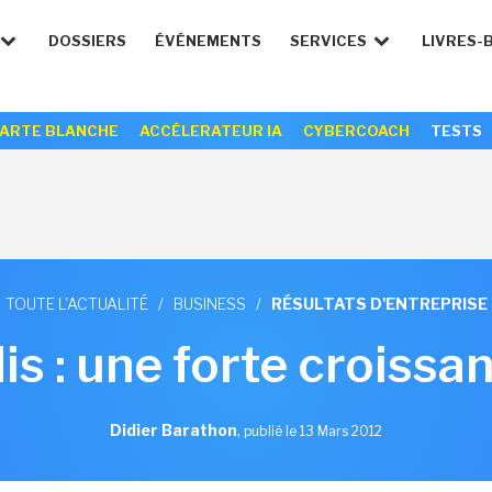
DOSSIERS
ÉVÉNEMENTS
SERVICES
LIVRES-
ARTE BLANCHE
ACCÉLERATEUR IA
CYBERCOACH
TESTS
TOUTE L'ACTUALITÉ
/
BUSINESS
/
RÉSULTATS D'ENTREPRISE
s : une forte croiss
Didier Barathon
,
publié le 13 Mars 2012