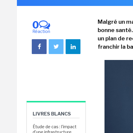
Malgré un ma
0
bonne santé.
Réaction
un plan de re
franchir la b
LIVRES BLANCS
Étude de cas : l'impact
d'une infrastructure