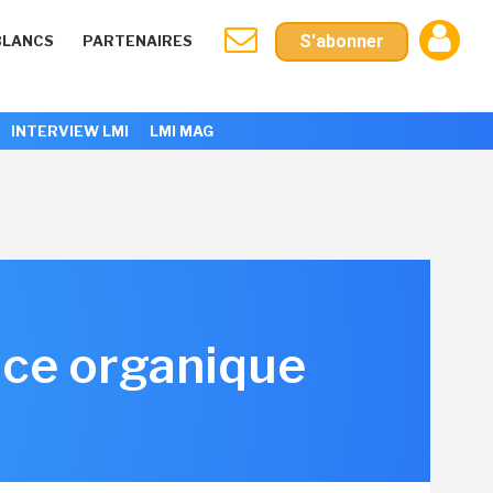
S'abonner
BLANCS
PARTENAIRES
INTERVIEW LMI
LMI MAG
ance organique