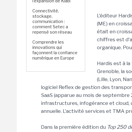
l'expansion de Kiabi
Connectivité,
L'éditeur Hard
stockage,
communication :
(ME) en croiss
comment Setec a
était en crois
repensé son réseau
chiffres est d
Comprendre les
organique. Pou
innovations qui
façonnent la confiance
numérique en Europe
Hardis est à la
Grenoble, la s
(Lille, Lyon, N
logiciel Reflex de gestion des transpo
SaaS (apparue au mois de septembre 20
infrastructures, infogérance et cloud,
annuelle. L'activité services et TMA pr
Dans la première édition du
Top 250 de