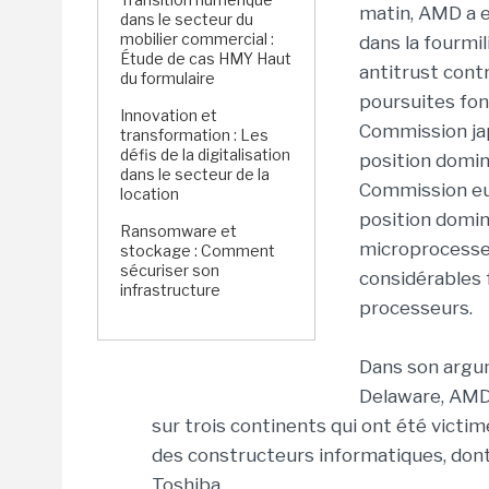
matin, AMD a e
dans le secteur du
mobilier commercial :
dans la fourmil
Étude de cas HMY Haut
antitrust cont
du formulaire
poursuites font
Innovation et
Commission jap
transformation : Les
défis de la digitalisation
position domina
dans le secteur de la
Commission eur
location
position domin
Ransomware et
microprocesse
stockage : Comment
sécuriser son
considérables 
infrastructure
processeurs.
Dans son argum
Delaware, AMD 
sur trois continents qui ont été victim
des constructeurs informatiques, dont 
Toshiba.