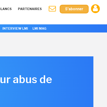
S'abonner
BLANCS
PARTENAIRES
INTERVIEW LMI
LMI MAG
our abus de