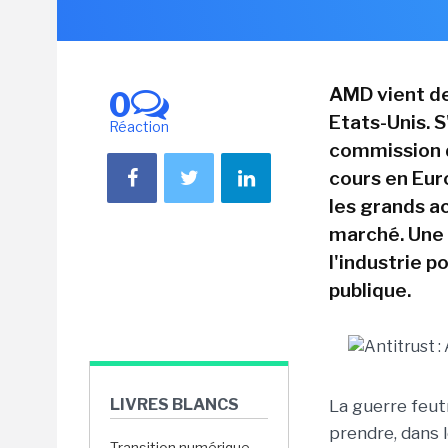
AMD vient de
0
Etats-Unis. S
Réaction
commission d
cours en Eur
les grands ac
marché. Une 
l'industrie p
publique.
LIVRES BLANCS
La guerre feutr
prendre, dans l
Transition numérique