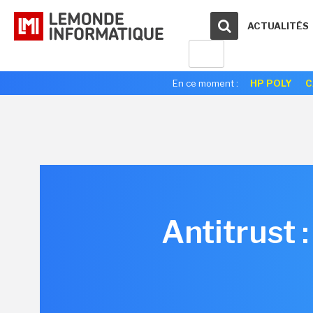
ACTUALITÉS
En ce moment :
HP POLY
C
Antitrust 