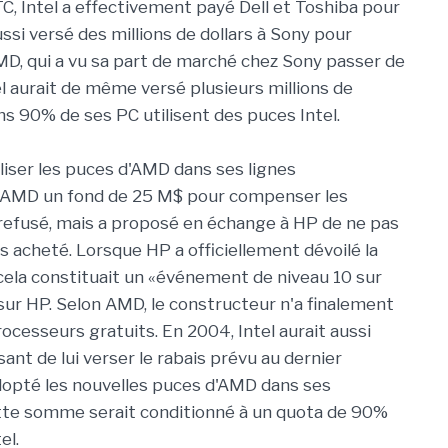
C, Intel a effectivement payé Dell et Toshiba pour
ussi versé des millions de dollars à Sony pour
 AMD, qui a vu sa part de marché chez Sony passer de
el aurait de même versé plusieurs millions de
ns 90% de ses PC utilisent des puces Intel.
iser les puces d'AMD dans ses lignes
à AMD un fond de 25 M$ pour compenser les
a refusé, mais a proposé en échange à HP de ne pas
s acheté. Lorsque HP a officiellement dévoilé la
cela constituait un «événement de niveau 10 sur
n sur HP. Selon AMD, le constructeur n'a finalement
ocesseurs gratuits. En 2004, Intel aurait aussi
ant de lui verser le rabais prévu au dernier
adopté les nouvelles puces d'AMD dans ses
ette somme serait conditionné à un quota de 90%
el.