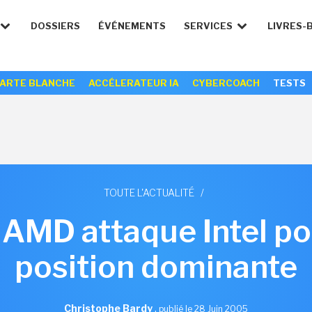
DOSSIERS
ÉVÉNEMENTS
SERVICES
LIVRES-
ARTE BLANCHE
ACCÉLERATEUR IA
CYBERCOACH
TESTS
TOUTE L'ACTUALITÉ
/
: AMD attaque Intel p
position dominante
Christophe Bardy
,
publié le 28 Juin 2005