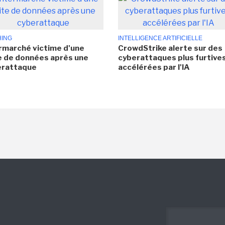
HING
INTELLIGENCE ARTIFICIELLE
rmarché victime d'une
CrowdStrike alerte sur des
e de données après une
cyberattaques plus furtives
erattaque
accélérées par l'IA