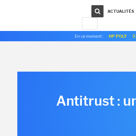
ACTUALITÉS
En ce moment :
HP POLY
C
Antitrust : 