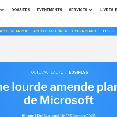
DOSSIERS
ÉVÉNEMENTS
SERVICES
LIVRES-
ARTE BLANCHE
ACCÉLERATEUR IA
CYBERCOACH
TESTS
TOUTE L'ACTUALITÉ
/
BUSINESS
une lourde amende pl
de Microsoft
Vincent Delfau
,
publié le 22 Décembre 2005