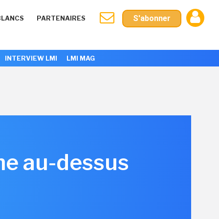
S'abonner
BLANCS
PARTENAIRES
INTERVIEW LMI
LMI MAG
ane au-dessus