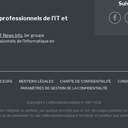
Sui
 professionnels de l’IT et
IT News Info
, 1er groupe
sionnels de l'informatique en
CEURS
MENTIONS LÉGALES
CHARTE DE CONFIDENTIALITÉ
COND
PARAMÈTRES DE GESTION DE LA CONFIDENTIALITÉ
Copyright © LeMondeInformatique.fr 1997-2026
on intégrale ou partielle, par quelque procédé que ce soit, des pages publiées sur ce
ur ou du webmaster du site LeMondeInformatique.fr est illicite et constitue une cont