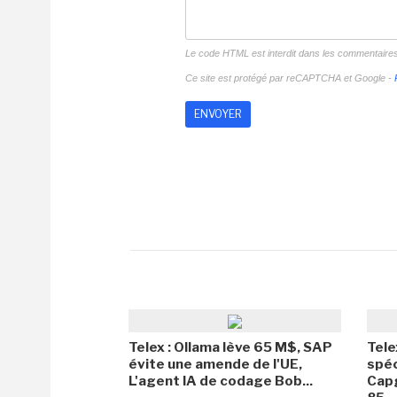
Le code HTML est interdit dans les commentaire
Ce site est protégé par reCAPTCHA et Google -
Telex : Ollama lève 65 M$, SAP
Tele
évite une amende de l'UE,
spéc
L'agent IA de codage Bob...
Capg