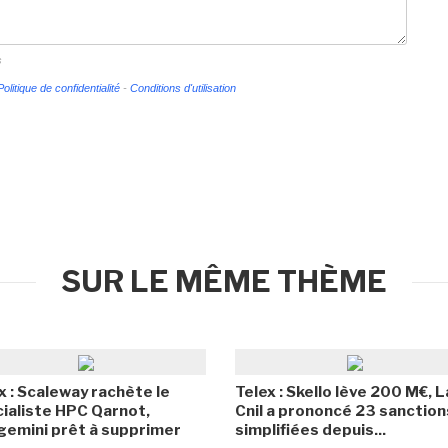
s
Politique de confidentialité
-
Conditions d'utilisation
SUR LE MÊME THÈME
x : Scaleway rachète le
Telex : Skello lève 200 M€, L
ialiste HPC Qarnot,
Cnil a prononcé 23 sanction
emini prêt à supprimer
simplifiées depuis...