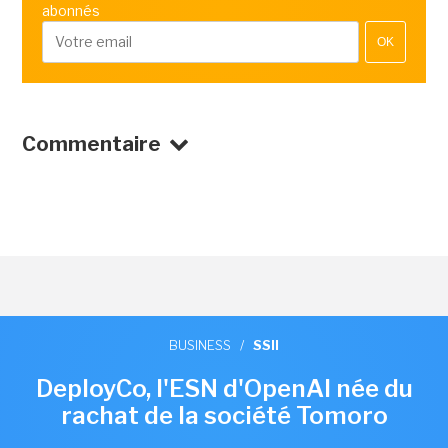
abonnés
OK
Commentaire
BUSINESS
/
SSII
DeployCo, l'ESN d'OpenAI née du
rachat de la société Tomoro