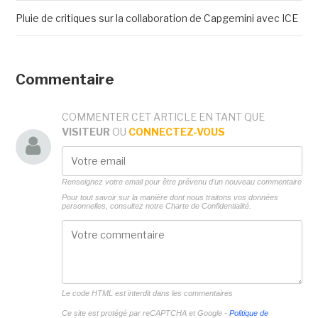
Pluie de critiques sur la collaboration de Capgemini avec ICE
Commentaire
COMMENTER CET ARTICLE EN TANT QUE
VISITEUR
OU
CONNECTEZ-VOUS
Renseignez votre email pour être prévenu d'un nouveau commentaire
Pour tout savoir sur la manière dont nous traitons vos données
personnelles, consultez notre
Charte de Confidentialité.
Le code HTML est interdit dans les commentaires
Ce site est protégé par reCAPTCHA et Google -
Politique de