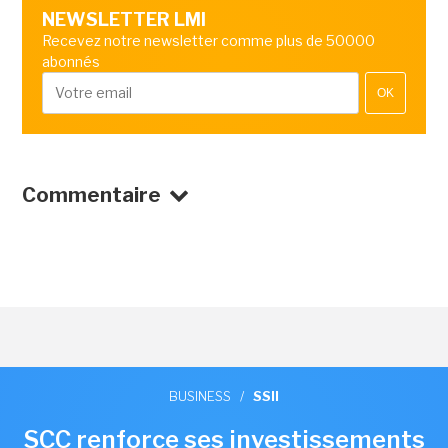
NEWSLETTER LMI
Recevez notre newsletter comme plus de 50000
abonnés
OK
Commentaire
BUSINESS
/
SSII
SCC renforce ses investissements