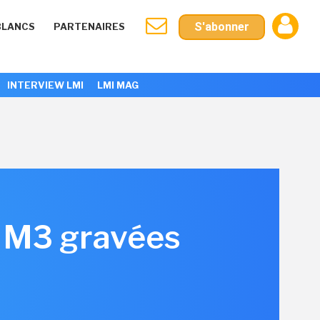
S'abonner
BLANCS
PARTENAIRES
INTERVIEW LMI
LMI MAG
s M3 gravées