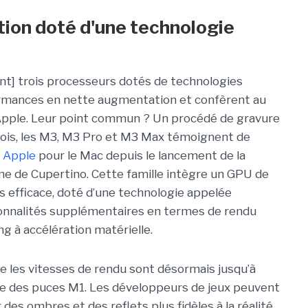
ion doté d'une technologie
nt] trois processeurs dotés de technologies
formances en nette augmentation et confèrent au
 Apple. Leur point commun ? Un procédé de gravure
trois, les M3, M3 Pro et M3 Max témoignent de
s
Apple
pour le Mac depuis le lancement de la
rme de Cupertino. Cette famille intègre un GPU de
us efficace, doté d’une technologie appelée
ionnalités supplémentaires en termes de rendu
g à accélération matérielle.
 les vitesses de rendu sont désormais jusqu’à
ille des puces M1. Les développeurs de jeux peuvent
r des ombres et des reflets plus fidèles à la réalité,