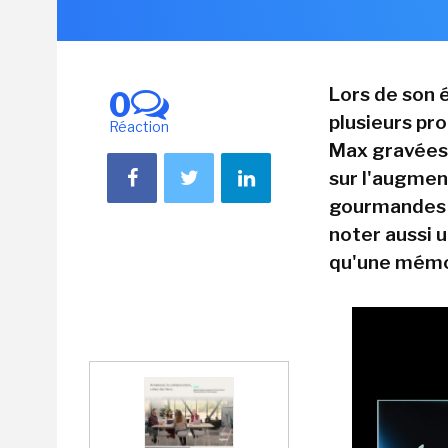
Lors de son 
0
plusieurs pr
Réaction
Max gravées 
sur l'augme
gourmandes 
noter aussi u
qu'une mémoi