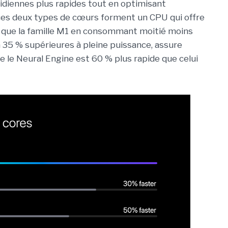
idiennes plus rapides tout en optimisant
 ces deux types de cœurs forment un CPU qui offre
que la famille M1 en consommant moitié moins
à 35 % supérieures à pleine puissance, assure
ue le Neural Engine est 60 % plus rapide que celui