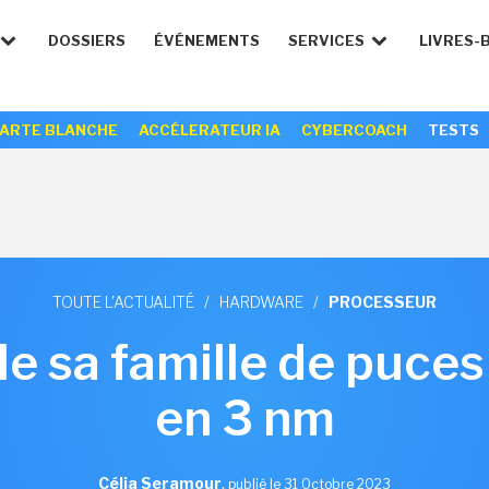
DOSSIERS
ÉVÉNEMENTS
SERVICES
LIVRES-
ARTE BLANCHE
ACCÉLERATEUR IA
CYBERCOACH
TESTS
TOUTE L'ACTUALITÉ
/
HARDWARE
/
PROCESSEUR
le sa famille de puce
en 3 nm
Célia Seramour
,
publié le 31 Octobre 2023