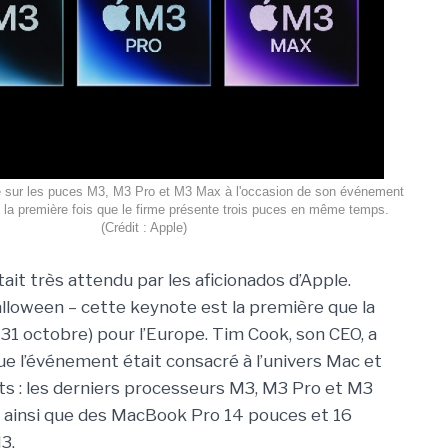
le sur les puces M3, M3 Pro et M3 Max à l'occasion de son événement
 la première fois que le firme présente trois puces en même temps.
(Crédit : Apple)
ait très attendu par les aficionados d’Apple.
alloween – cette keynote est la première que la
u 31 octobre) pour l’Europe. Tim Cook, son CEO, a
e l’événement était consacré à l’univers Mac et
ants : les derniers processeurs M3, M3 Pro et M3
 ainsi que des MacBook Pro 14 pouces et 16
3.