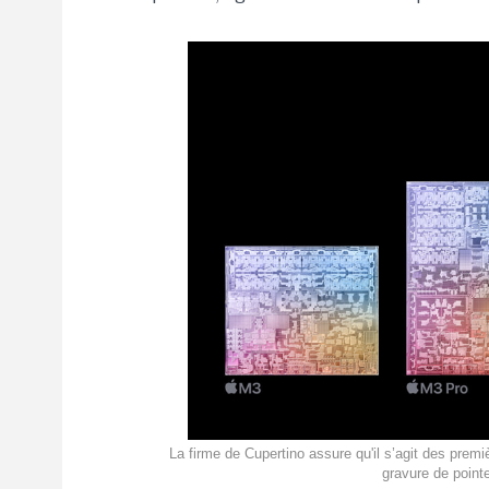
La firme de Cupertino assure qu'il s’agit des prem
gravure de pointe