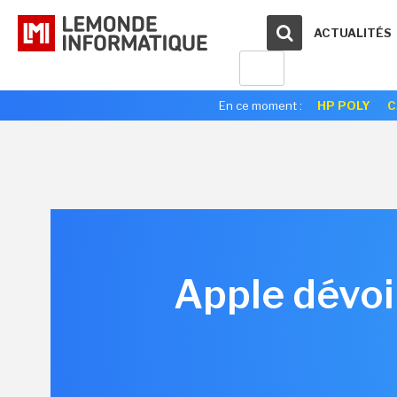
ACTUALITÉS
En ce moment :
HP POLY
C
Apple dévoi