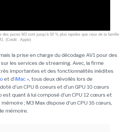
le des puces M3 sont jusqu’à 50 % plus rapides que ceux de la famille
1. (Crédit : Apple)
mais la prise en charge du décodage AV1 pour des
sur les services de streaming. Avec, la firme
rès importantes et des fonctionnalités inédites
ro
et d’
iMac
», tous deux dévoilés lors de
 doté d'un CPU 8 coeurs et d'un GPU 10 cœurs
o est quant à lui composé d'un CPU 12 cœurs et
e mémoire ; M3 Max dispose d'un CPU 16 cœurs,
de mémoire.