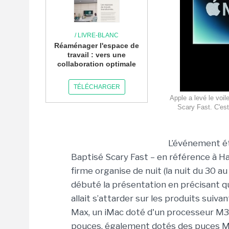
/ LIVRE-BLANC
Réaménager l'espace de
travail : vers une
collaboration optimale
TÉLÉCHARGER
Apple a levé le voi
Scary Fast. C'est
L’événement ét
Baptisé Scary Fast – en référence à H
firme organise de nuit (la nuit du 30 a
débuté la présentation en précisant qu
allait s’attarder sur les produits suiv
Max, un iMac doté d'un processeur M3
pouces, également dotés des puces M