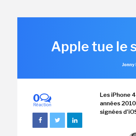
Apple tue le 
Jonny 
Les iPhone 4
0
années 2010,
Réaction
signées d'iO