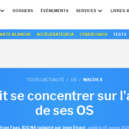
DOSSIERS
ÉVÉNEMENTS
SERVICES
LIVRES-
ARTE BLANCHE
ACCÉLERATEUR IA
CYBERCOACH
TESTS
TOUTE L'ACTUALITÉ
/
OS
/
MACOS X
t se concentrer sur l
de ses OS
Ryan Faas, IDG NS (adapté par Jean Elyan)
,
publié le 05 Janvier 202