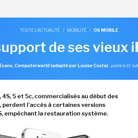
TOUTE L'ACTUALITÉ
/
MOBILITÉ
/
OS MOBILE
support de ses vieux 
Evans, Computerworld (adapté par Louise Costa)
,
publié le 10 Jui
, 4S, 5 et 5c, commercialisés au début des
 perdent l'accès à certaines versions
S, empêchant la restauration système.