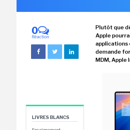
Plutôt que d
0
Apple pourrai
Réaction
applications
demande fort
MDM, Apple In
LIVRES BLANCS
Enseignement