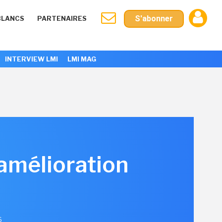
S'abonner
BLANCS
PARTENAIRES
INTERVIEW LMI
LMI MAG
'amélioration
6