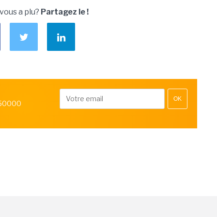
 vous a plu?
Partagez le !
OK
 50000