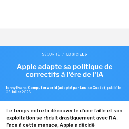
SÉCURITÉ
/
LOGICIELS
Apple adapte sa politique de
correctifs à l'ère de l'IA
Jonny Evans, Computerworld (adapté par Louise Costa)
,
publié le
06 Juillet 2026
Le temps entre la découverte d'une faille et son
exploitation se réduit drastiquement avec l'IA.
Face à cette menace, Apple a décidé