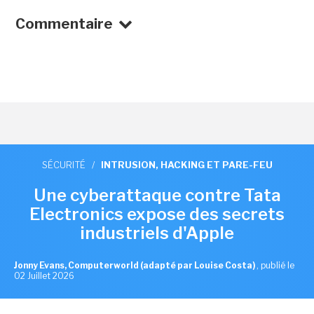
Commentaire
SÉCURITÉ
/
INTRUSION, HACKING ET PARE-FEU
Une cyberattaque contre Tata
Electronics expose des secrets
industriels d'Apple
Jonny Evans, Computerworld (adapté par Louise Costa)
,
publié le
02 Juillet 2026