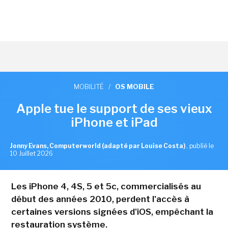
MOBILITÉ
/
OS MOBILE
Apple tue le support de ses vieux
iPhone et iPad
Jonny Evans, Computerworld (adapté par Louise Costa)
,
publié le
10 Juillet 2026
Les iPhone 4, 4S, 5 et 5c, commercialisés au
début des années 2010, perdent l'accès à
certaines versions signées d'iOS, empêchant la
restauration système.