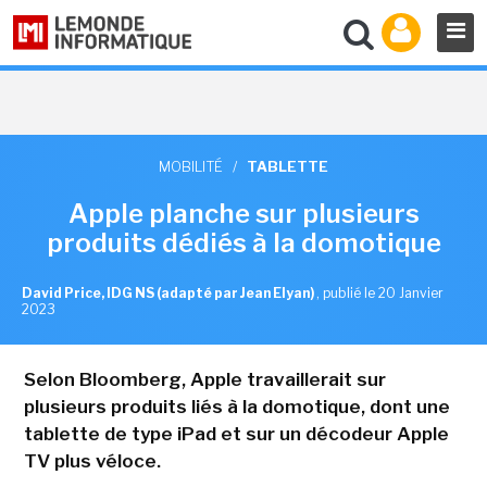
MOBILITÉ
/
TABLETTE
Apple planche sur plusieurs
produits dédiés à la domotique
David Price, IDG NS (adapté par Jean Elyan)
,
publié le 20 Janvier
2023
Selon Bloomberg, Apple travaillerait sur
plusieurs produits liés à la domotique, dont une
tablette de type iPad et sur un décodeur Apple
TV plus véloce.