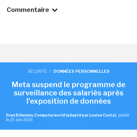
Commentaire
SÉCURITÉ
/
DONNÉES PERSONNELLES
Meta suspend le programme de
surveillance des salariés après
l'exposition de données
Evan Schuman, Computerworld (adapté par Louise Costa)
,
publié
le 25 Juin 2026