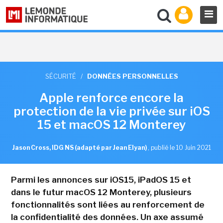
SÉCURITÉ
/
DONNÉES PERSONNELLES
Apple renforce encore la
protection de la vie privée sur iOS
15 et macOS 12 Monterey
Jason Cross, IDG NS (adapté par Jean Elyan)
,
publié le 10 Juin 2021
Parmi les annonces sur iOS15, iPadOS 15 et
dans le futur macOS 12 Monterey, plusieurs
fonctionnalités sont liées au renforcement de
la confidentialité des données. Un axe assumé