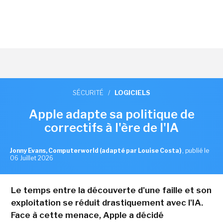
SÉCURITÉ
/
LOGICIELS
Apple adapte sa politique de
correctifs à l'ère de l'IA
Jonny Evans, Computerworld (adapté par Louise Costa)
,
publié le
06 Juillet 2026
Le temps entre la découverte d'une faille et son
exploitation se réduit drastiquement avec l'IA.
Face à cette menace, Apple a décidé