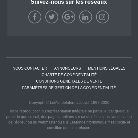
Suivez-nous sur les réseaux
NOUS CONTACTER
ANNONCEURS
MENTIONS LÉGALES
CHARTE DE CONFIDENTIALITÉ
CONDITIONS GÉNÉRALES DE VENTE
PARAMÈTRES DE GESTION DE LA CONFIDENTIALITÉ
Copyright © LeMondeInformatique.fr 1997-2026
Toute reproduction ou représentation intégrale ou partielle, par quelque
procédé que ce soit, des pages publiées sur ce site, faite sans l'autorisation
de l'éditeur ou du webmaster du site LeMondeInformatique.fr est illicite et
constitue une contrefaçon.