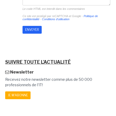
Le code HTML est interdit dans les commentaires
Ce site est protégé par reCAPTCHA et Google -
Politique de
confidentialité
-
Conditions d'utilisation
SUIVRE TOUTE L'ACTUALITÉ
Newsletter
Recevez notre newsletter comme plus de 50 000
professionnels de l'IT!
JE M'ABONNE