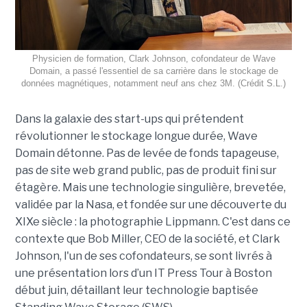
Physicien de formation, Clark Johnson, cofondateur de Wave
Domain, a passé l'essentiel de sa carrière dans le stockage de
données magnétiques, notamment neuf ans chez 3M. (Crédit S.L.)
Dans la galaxie des start-ups qui prétendent
révolutionner le stockage longue durée, Wave
Domain détonne. Pas de levée de fonds tapageuse,
pas de site web grand public, pas de produit fini sur
étagère. Mais une technologie singulière, brevetée,
validée par la Nasa, et fondée sur une découverte du
XIXe siècle : la photographie Lippmann. C'est dans ce
contexte que Bob Miller, CEO de la société, et Clark
Johnson, l'un de ses cofondateurs, se sont livrés à
une présentation lors d’un IT Press Tour à Boston
début juin, détaillant leur technologie baptisée