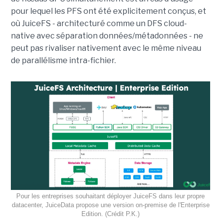
pour lequel les PFS ont été explicitement conçus, et
où JuiceFS - architecturé comme un DFS cloud-
native avec séparation données/métadonnées - ne
peut pas rivaliser nativement avec le même niveau
de parallélisme intra-fichier.
Pour les entreprises souhaitant déployer JuiceFS dans leur propre
datacenter, JuiceData propose une version on-premise de l'Enterprise
Edition. (Crédit P.K.)