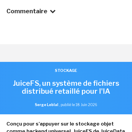
Commentaire
STOCKAGE
JuiceFS, un système de fichiers
distribué retaillé pour l'IA
Serge Leblal
,
publié le 18 Juin 2026
Conçu pour s'appuyer sur le stockage objet
comme backend universel, JuiceFS de JuiceData