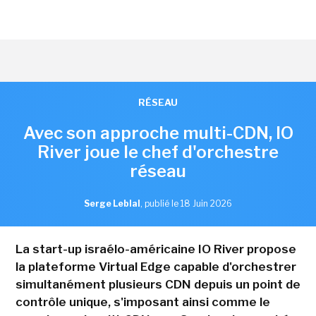
RÉSEAU
Avec son approche multi-CDN, IO
River joue le chef d'orchestre
réseau
Serge Leblal
,
publié le 18 Juin 2026
La start-up israélo-américaine IO River propose
la plateforme Virtual Edge capable d'orchestrer
simultanément plusieurs CDN depuis un point de
contrôle unique, s'imposant ainsi comme le