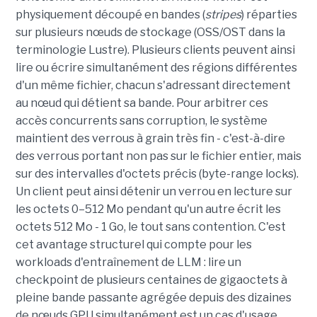
physiquement découpé en bandes (
stripes
) réparties
sur plusieurs nœuds de stockage (OSS/OST dans la
terminologie Lustre). Plusieurs clients peuvent ainsi
lire ou écrire simultanément des régions différentes
d'un même fichier, chacun s'adressant directement
au nœud qui détient sa bande. Pour arbitrer ces
accès concurrents sans corruption, le système
maintient des verrous à grain très fin - c'est-à-dire
des verrous portant non pas sur le fichier entier, mais
sur des intervalles d'octets précis (byte-range locks).
Un client peut ainsi détenir un verrou en lecture sur
les octets 0–512 Mo pendant qu'un autre écrit les
octets 512 Mo - 1 Go, le tout sans contention. C'est
cet avantage structurel qui compte pour les
workloads d'entraînement de LLM : lire un
checkpoint de plusieurs centaines de gigaoctets à
pleine bande passante agrégée depuis des dizaines
de nœuds GPU simultanément est un cas d'usage