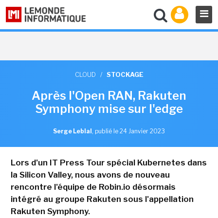
CLOUD
/
STOCKAGE
Après l'Open RAN, Rakuten
Symphony mise sur l'edge
Serge Leblal
,
publié le 24 Janvier 2023
Lors d'un IT Press Tour spécial Kubernetes dans
la Silicon Valley, nous avons de nouveau
rencontre l'équipe de Robin.io désormais
intégré au groupe Rakuten sous l'appellation
Rakuten Symphony.