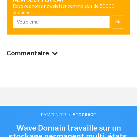
Recevez notre newsletter comme plus de 50000
abonnés
OK
Commentaire
DATACENTER
/
STOCKAGE
Wave Domain travaille sur un
stockage permanent multi-états