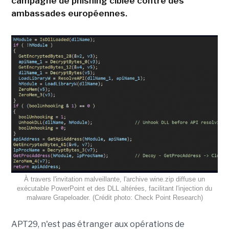
campagne de phishing ciblée contre des
ambassades européennes.
À travers l'invitation malveillante, l'archive wine.zip diffuse un
exécutable PowerPoint et des DLL altérées, facilitant l'injection du
malware Grapeloader. (Crédit photo: Check Point Research)
APT29, n'est pas étranger aux opérations de