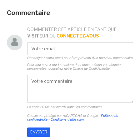
Commentaire
COMMENTER CET ARTICLE EN TANT QUE
VISITEUR
OU
CONNECTEZ-VOUS
Renseignez votre email pour être prévenu d'un nouveau commentaire
Pour tout savoir sur la manière dont nous traitons vos données
personnelles, consultez notre
Charte de Confidentialité.
Le code HTML est interdit dans les commentaires
Ce site est protégé par reCAPTCHA et Google -
Politique de
confidentialité
-
Conditions d'utilisation