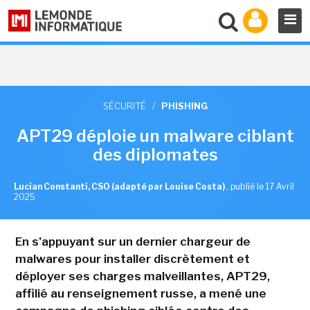
SÉCURITÉ
/
PHISHING
APT29 déploie un malware ciblant
des diplomates
Lucian Constanti, CSO (adapté par Louise Costa)
,
publié le 17 Avril
2025
En s'appuyant sur un dernier chargeur de
malwares pour installer discrètement et
déployer ses charges malveillantes, APT29,
affilié au renseignement russe, a mené une