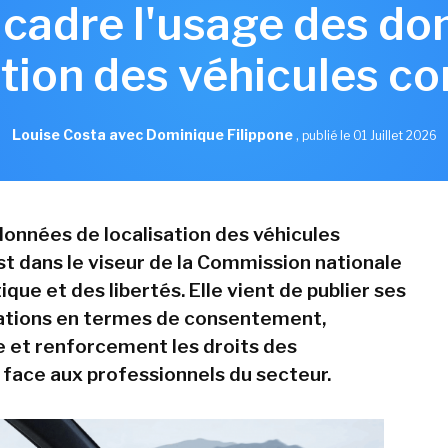
 cadre l'usage des do
ation des véhicules c
Louise Costa avec Dominique Filippone
,
publié le 01 Juillet 2026
données de localisation des véhicules
t dans le viseur de la Commission nationale
ique et des libertés. Elle vient de publier ses
ions en termes de consentement,
 et renforcement les droits des
face aux professionnels du secteur.