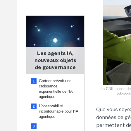
Les agents IA,
nouveaux objets
de gouvernance
Gartner prévoit une
1
croissance
La CNIL publie de
exponentielle de l'IA
géoloca
agentique
L'observabilité
2
Que vous soyez
incontournable pour l'IA
agentique
données de géo
permettent de
...
3