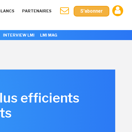
S'abonner
BLANCS
PARTENAIRES
INTERVIEW LMI
LMI MAG
us efficients
ts