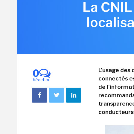
La CNIL
localis
L'usage des 
0
connectés es
Réaction
de l'informat
recommandat
transparence
conducteurs 