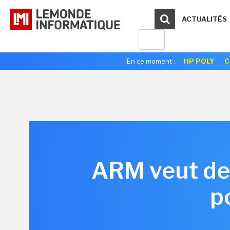
ACTUALITÉS
En ce moment :
HP POLY
C
ARM veut des
p