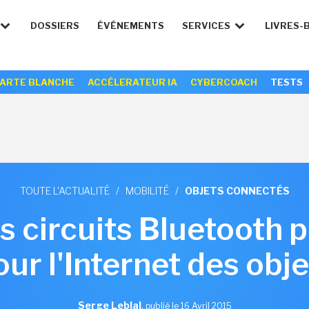
DOSSIERS
ÉVÉNEMENTS
SERVICES
LIVRES-
ARTE BLANCHE
ACCÉLERATEUR IA
CYBERCOACH
TESTS
TOUTE L'ACTUALITÉ
/
MOBILITÉ
/
OBJETS CONNECTÉS
 circuits Bluetooth pl
our l'Internet des obje
Serge Leblal
,
publié le 16 Avril 2015