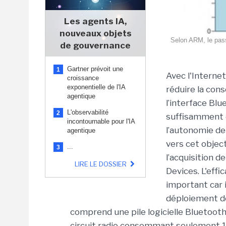
Les agents IA,
nouveaux objets
Selon ARM, le pass
de gouvernance
Gartner prévoit une
1
Avec l'Interne
croissance
exponentielle de l'IA
réduire la con
agentique
l’interface Bl
L'observabilité
2
suffisamment 
incontournable pour l'IA
l’autonomie de
agentique
vers cet object
...
3
l’acquisition d
LIRE LE DOSSIER
Devices. L'eff
important car i
déploiement de
comprend une pile logicielle Bluetooth
circuit radio consommant seulement 1 