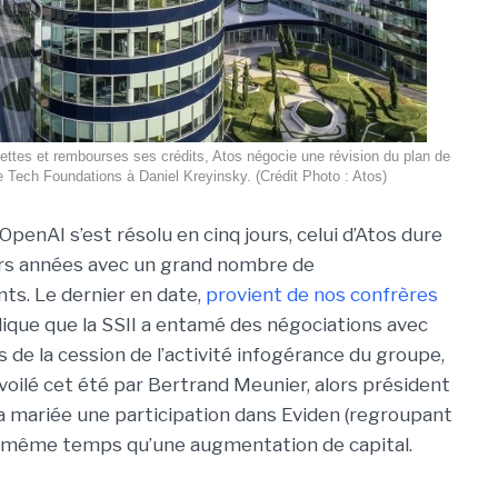
dettes et rembourses ses crédits, Atos négocie une révision du plan de
 Tech Foundations à Daniel Kreyinsky. (Crédit Photo : Atos)
n OpenAI s’est résolu en cinq jours, celui d’Atos dure
urs années avec un grand nombre de
s. Le dernier en date,
provient de nos confrères
ndique que la SSII a entamé des négociations avec
 de la cession de l’activité infogérance du groupe,
voilé cet été par Bertrand Meunier, alors président
e la mariée une participation dans Eviden (regroupant
en même temps qu’une augmentation de capital.