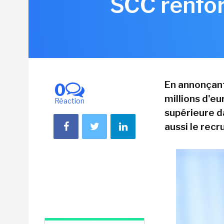
SCC renfor
En annonçant
0
millions d'eu
Réaction
supérieure da
aussi le rec