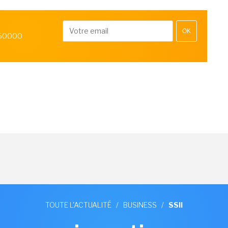
OK
 50000
TOUTE L'ACTUALITÉ
/
BUSINESS
/
SSII