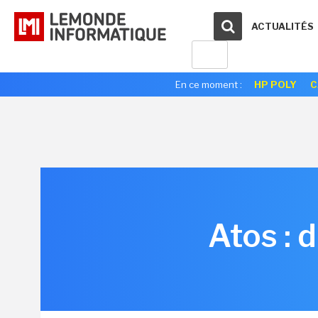
ACTUALITÉS
En ce moment :
HP POLY
C
Atos : 