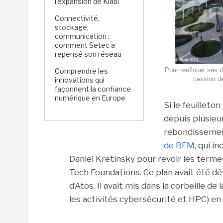
l'expansion de Kiabi
Connectivité,
stockage,
communication :
comment Setec a
repensé son réseau
Pour renflouer ses 
Comprendre les
cession de
innovations qui
façonnent la confiance
numérique en Europe
Si le feuilleto
depuis plusie
rebondissement
de BFM
, qui i
Daniel Kretinsky pour revoir les termes
Tech Foundations. Ce plan avait été dé
d’Atos. Il avait mis dans la corbeille d
les activités cybersécurité et HPC) 