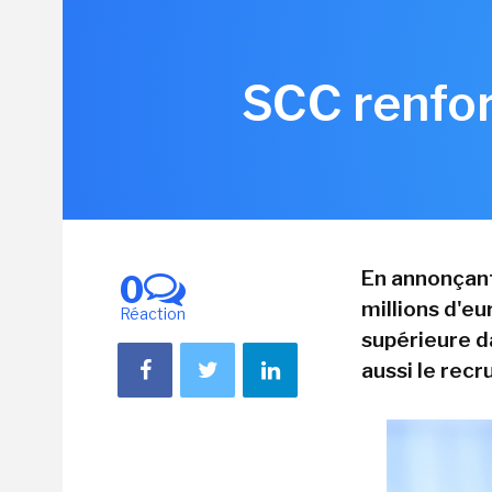
SCC renfor
En annonçant
0
millions d'eu
Réaction
supérieure da
aussi le rec