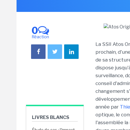
0
Réaction
La SSII Atos Or
prochain, d'un
de sa structur
dispose jusqu'à
surveillance, 
conseil d'admi
changement s'i
développement 
année par
Thie
optique, le co
LIVRES BLANCS
l'assemblée la
Étude de cas : l'impact