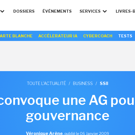
DOSSIERS
ÉVÉNEMENTS
SERVICES
LIVRES-
ARTE BLANCHE
ACCÉLERATEUR IA
CYBERCOACH
TESTS
TOUTE L'ACTUALITÉ
/
BUSINESS
/
SSII
 convoque une AG pou
gouvernance
Véronique Arène
,
publié le 06 Janvier 2009