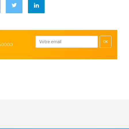
OK
 50000