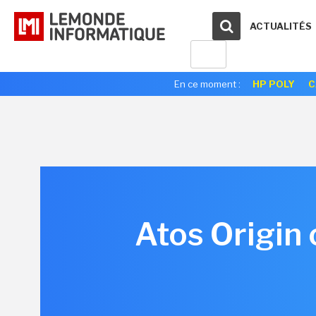
ACTUALITÉS
En ce moment :
HP POLY
C
Atos Origin