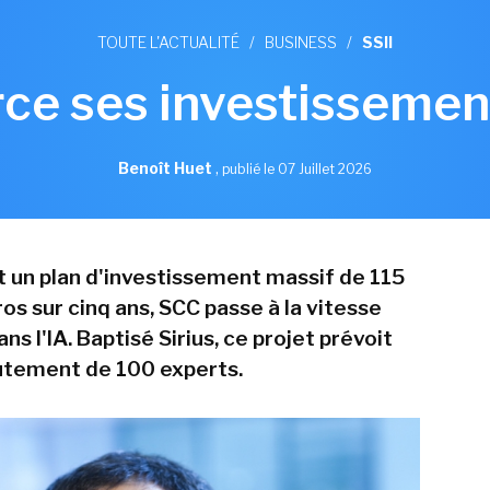
TOUTE L'ACTUALITÉ
/
BUSINESS
/
SSII
ce ses investissement
Benoît Huet
,
publié le 07 Juillet 2026
 un plan d'investissement massif de 115
ros sur cinq ans, SCC passe à la vitesse
ns l'IA. Baptisé Sirius, ce projet prévoit
rutement de 100 experts.