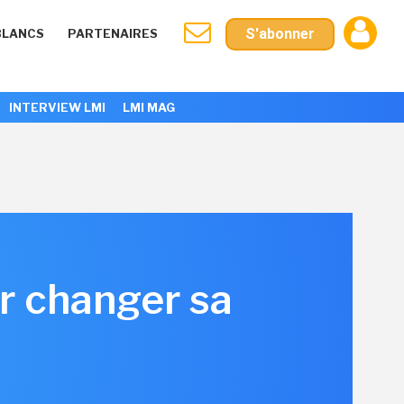
S'abonner
BLANCS
PARTENAIRES
INTERVIEW LMI
LMI MAG
r changer sa