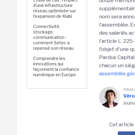
douze membres
d'une infrastructure
supplémentaire
réseau optimisée sur
l'expansion de Kiabi
nom sera annon
l'assemblée. En
Connectivité,
stockage,
des salariés a
communication :
l'article L. 2
comment Setec a
repensé son réseau
l'objet d'une q
Pardus Capital
Comprendre les
innovations qui
chacun un siège
façonnent la confiance
assemblée gén
numérique en Europe
Article
Véro
Journ
Cet article