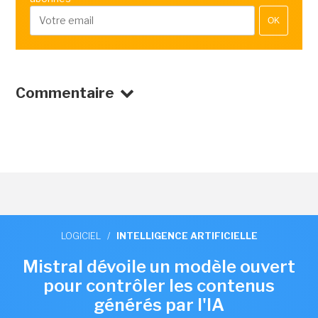
OK
Commentaire
LOGICIEL
/
INTELLIGENCE ARTIFICIELLE
Mistral dévoile un modèle ouvert
pour contrôler les contenus
générés par l'IA