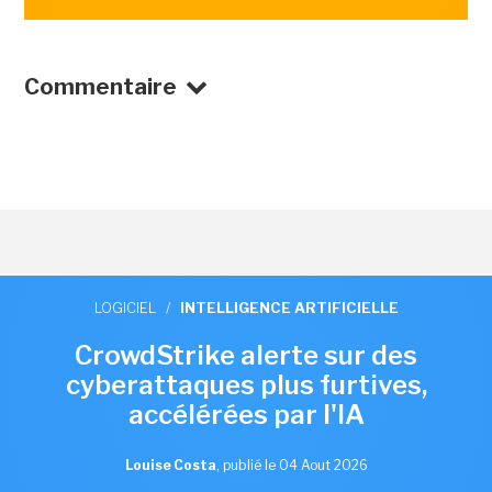
Commentaire
LOGICIEL
/
INTELLIGENCE ARTIFICIELLE
CrowdStrike alerte sur des
cyberattaques plus furtives,
accélérées par l'IA
Louise Costa
,
publié le 04 Aout 2026