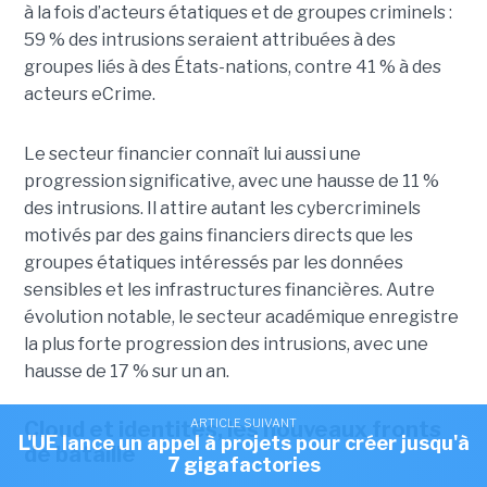
à la fois d’acteurs étatiques et de groupes criminels :
59 % des intrusions seraient attribuées à des
groupes liés à des États-nations, contre 41 % à des
acteurs eCrime.
Le secteur financier connaît lui aussi une
progression significative, avec une hausse de 11 %
des intrusions. Il attire autant les cybercriminels
motivés par des gains financiers directs que les
groupes étatiques intéressés par les données
sensibles et les infrastructures financières. Autre
évolution notable, le secteur académique enregistre
la plus forte progression des intrusions, avec une
hausse de 17 % sur un an.
ARTICLE SUIVANT
Cloud et identités, les nouveaux fronts
L'UE lance un appel à projets pour créer jusqu'à
de bataille
7 gigafactories