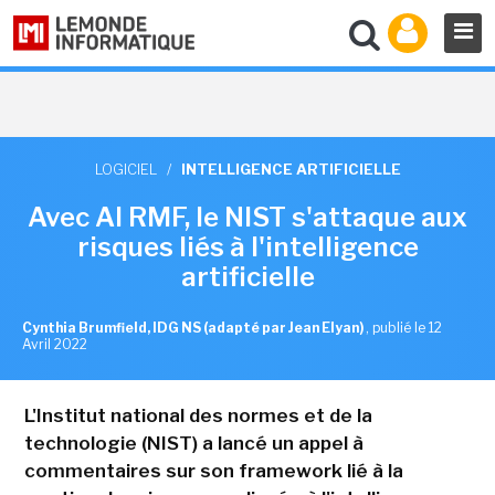
LOGICIEL
/
INTELLIGENCE ARTIFICIELLE
Avec AI RMF, le NIST s'attaque aux
risques liés à l'intelligence
artificielle
Cynthia Brumfield, IDG NS (adapté par Jean Elyan)
,
publié le 12
Avril 2022
L'Institut national des normes et de la
technologie (NIST) a lancé un appel à
commentaires sur son framework lié à la