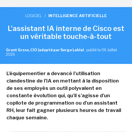
LOGICIEL
/
INTELLIGENCE ARTIFICIELLE
L'assistant IA interne de Cisco est
un véritable touche-à-tout
Grant Gross, CIO (adapté par Serge Leblal
,
publié le 06 Juillet
2026
L'équipementier a devancé l'utilisation
clandestine de l'IA en mettant à la disposition
de ses employés un outil polyvalent en
constante évolution qui, qu'il s'agisse d'un
copilote de programmation ou d'un assistant
RH, leur fait gagner plusieurs heures de travail
chaque semaine.