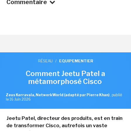
Commentaire
RÉSEAU
/
EQUIPEMENTIER
Comment Jeetu Patel a
métamorphosé Cisco
Zeus Kerravala, NetworkWorld (adapté par Pierre Khan)
,
publié
le 16 Juin 2026
Jeetu Patel, directeur des produits, est en train
de transformer Cisco, autrefois un vaste