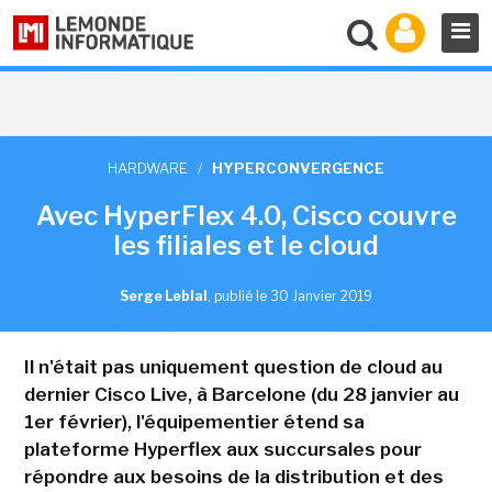
HARDWARE
/
HYPERCONVERGENCE
Avec HyperFlex 4.0, Cisco couvre
les filiales et le cloud
Serge Leblal
,
publié le 30 Janvier 2019
Il n'était pas uniquement question de cloud au
dernier Cisco Live, à Barcelone (du 28 janvier au
1er février), l'équipementier étend sa
plateforme Hyperflex aux succursales pour
répondre aux besoins de la distribution et des