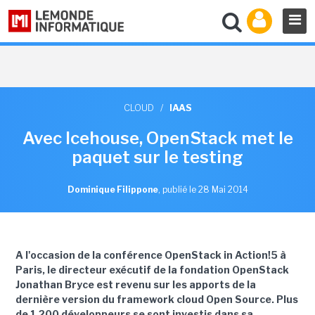
CLOUD
/
IAAS
Avec Icehouse, OpenStack met le
paquet sur le testing
Dominique Filippone
,
publié le 28 Mai 2014
A l'occasion de la conférence OpenStack in Action!5 à
Paris, le directeur exécutif de la fondation OpenStack
Jonathan Bryce est revenu sur les apports de la
dernière version du framework cloud Open Source. Plus
de 1 200 développeurs se sont investis dans sa