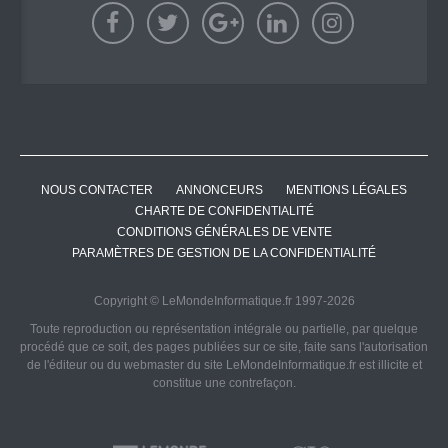
NOUS CONTACTER
ANNONCEURS
MENTIONS LÉGALES
CHARTE DE CONFIDENTIALITÉ
CONDITIONS GÉNÉRALES DE VENTE
PARAMÈTRES DE GESTION DE LA CONFIDENTIALITÉ
Copyright © LeMondeInformatique.fr 1997-2026
Toute reproduction ou représentation intégrale ou partielle, par quelque
procédé que ce soit, des pages publiées sur ce site, faite sans l'autorisation
de l'éditeur ou du webmaster du site LeMondeInformatique.fr est illicite et
constitue une contrefaçon.