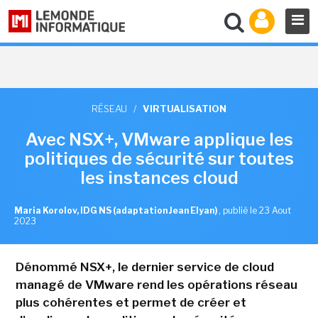
RÉSEAU
/
VIRTUALISATION
Avec NSX+, VMware applique les
politiques de sécurité sur toutes
les instances cloud
Maria Korolov, IDG NS (adaptation Jean Elyan)
,
publié le 23 Aout
2023
Dénommé NSX+, le dernier service de cloud
managé de VMware rend les opérations réseau
plus cohérentes et permet de créer et