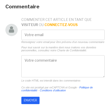
Commentaire
COMMENTER CET ARTICLE EN TANT QUE
VISITEUR
OU
CONNECTEZ-VOUS
Renseignez votre email pour être prévenu d'un nouveau commentaire
Pour tout savoir sur la manière dont nous traitons vos données
personnelles, consultez notre
Charte de Confidentialité.
Le code HTML est interdit dans les commentaires
Ce site est protégé par reCAPTCHA et Google -
Politique de
confidentialité
-
Conditions d'utilisation