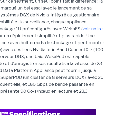
r ce segment, un seul point fait la différence : la
 marqué un bel essai avec le lancement de sa
systèmes DGX de Nvidia. Intégré au gestionnaire
ilité et la surveillance, chaque appliance
ckage 1U préconfigurés avec WekaFS (
voir notre
ur un déploiement simplifié et plus rapide. Une
nce avec huit nœuds de stockage et peut monter
e) avec des liens Nvidia InfiniBand ConnectX-7 (400
 serveur DGX, une baie WekaPod est capable
 et d’enregistrer ses résultats à la vitesse de 23
 Data Platform Appliance peut fournir jusqu'à
 SuperPOD (un cluster de 8 serveurs DGX), avec 20
quentielle, et 186 Gbps de bande passante en
représente 90 Go/s/nœud en lecture et 23,3