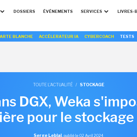
DOSSIERS
ÉVÉNEMENTS
SERVICES
LIVRES-
ARTE BLANCHE
ACCÉLERATEUR IA
CYBERCOACH
TESTS
TOUTE L'ACTUALITÉ
/
STOCKAGE
ans DGX, Weka s'impos
ère pour le stockag
Serge Leblal
,
publié le 02 Avril 2024