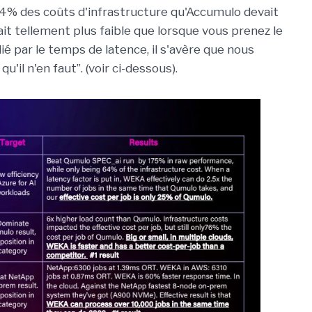
 64% des coûts d'infrastructure qu'Accumulo devait
t tellement plus faible que lorsque vous prenez le
 par le temps de latence, il s'avère que nous
u'il n'en faut”. (voir ci-dessous).