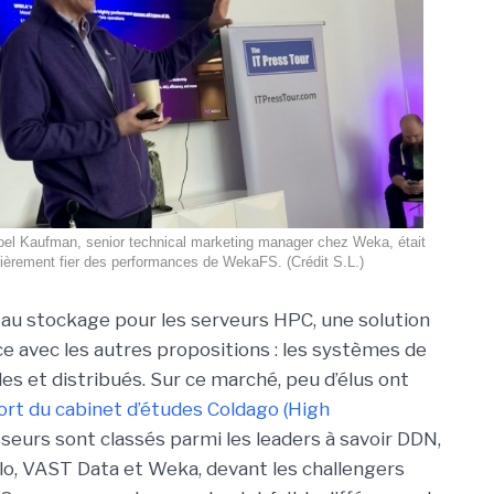
oel Kaufman, senior technical marketing manager chez Weka, était
lièrement fier des performances de WekaFS. (Crédit S.L.)
 au stockage pour les serveurs HPC, une solution
nce avec les autres propositions : les systèmes de
èles et distribués. Sur ce marché, peu d’élus ont
ort du cabinet d’études Coldago (High
isseurs sont classés parmi les leaders à savoir DDN,
lo, VAST Data et Weka, devant les challengers