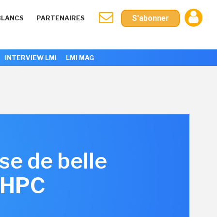
S'abonner
BLANCS
PARTENAIRES
INTERVIEW LMI
LMI MAG
e de belle
e HPC