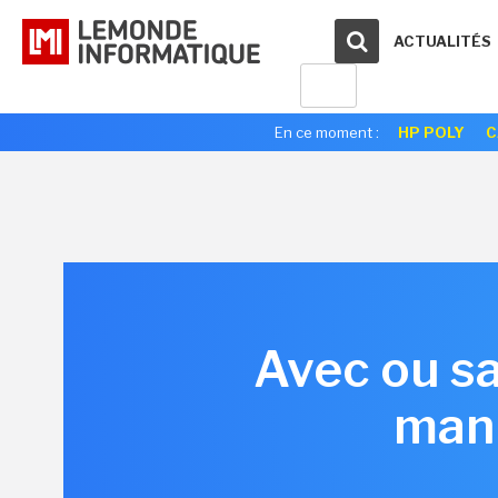
ACTUALITÉS
En ce moment :
HP POLY
C
Avec ou s
mani