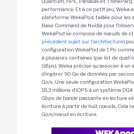
Quantum, HPE, Panasas et ThinkParq. Su
performance. Et à ce petit jeu, Weka a
plateforme WekaPod, taillée pour les 
Base Command de Nvidia pour l'observab
WekaPod se compose de nœuds de sto
précédent sujet sur l'architecture
) po
configuration WekaPod de 1 Po comme
à plusieurs centaines (par lot de quatr
GBps). Weka précise qu’associer à un
d’ingérer 90 Go de données par seconde
Go/s. Une seule configuration WekaPod
18,3 millions d’IOPS à un système DGX
Gbps de bande passante en lecture sé
écriture à partir de huit nœuds. Cela 
Go/s/nœud en écriture.