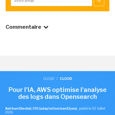
OK
Commentaire
CLOUD
/
CLOUD
Pour l'IA, AWS optimise l'analyse
des logs dans Opensearch
Anirban Ghoshal, CIO (adaptation Jean Elyan)
,
publié le 02 Juillet
2026