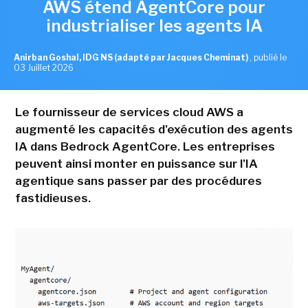
AWS étend AgentCore pour
industrialiser les agents IA
Anirban Goshal, IDG NS (adapté par Jacques Cheminat)
,
publié le
03 Juillet 2026
Le fournisseur de services cloud AWS a
augmenté les capacités d'exécution des agents
IA dans Bedrock AgentCore. Les entreprises
peuvent ainsi monter en puissance sur l'IA
agentique sans passer par des procédures
fastidieuses.