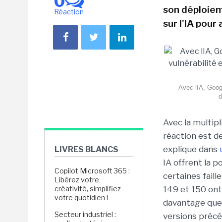
0
son déploiem
Réaction
sur l'IA pour
Avec lIA, Googl
d
Avec la multipli
réaction est d
explique dans
LIVRES BLANCS
IA offrent la p
Copilot Microsoft 365 :
certaines faill
Libérez votre
créativité, simplifiez
149 et 150 ont 
votre quotidien !
davantage que 
Secteur industriel :
versions précé