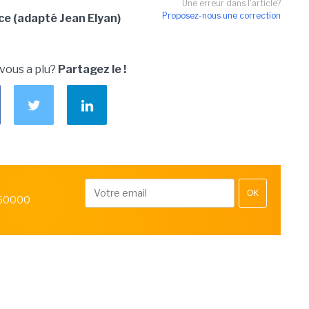
Une erreur dans l'article?
Proposez-nous une correction
ice (adapté Jean Elyan)
 vous a plu?
Partagez le !
OK
 50000