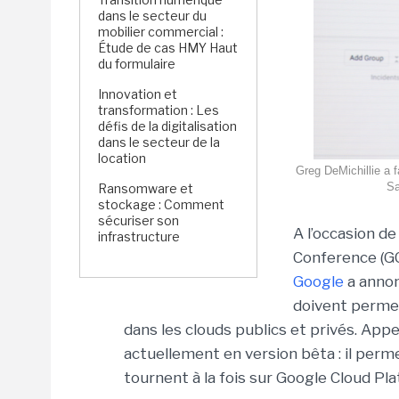
dans le secteur du
mobilier commercial :
Étude de cas HMY Haut
du formulaire
Innovation et
transformation : Les
défis de la digitalisation
dans le secteur de la
location
Greg DeMichillie a 
Sa
Ransomware et
stockage : Comment
sécuriser son
A l’occasion d
infrastructure
Conference (GC
Google
a annon
doivent permet
dans les clouds publics et privés. Appe
actuellement en version bêta : il permet
tournent à la fois sur Google Cloud P