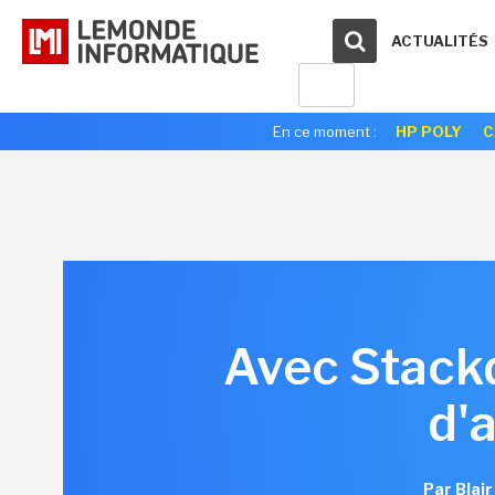
ACTUALITÉS
En ce moment :
HP POLY
C
Avec Stackd
d'
Par Blai