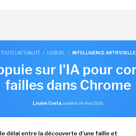
TOUTE L'ACTUALITÉ
/
LOGICIEL
/
INTELLIGENCE ARTIFICIELLE
puie sur l'IA pour co
failles dans Chrome
Louise Costa
,
publié le 04 Aout 2026
le délai entre la découverte d'une faille et