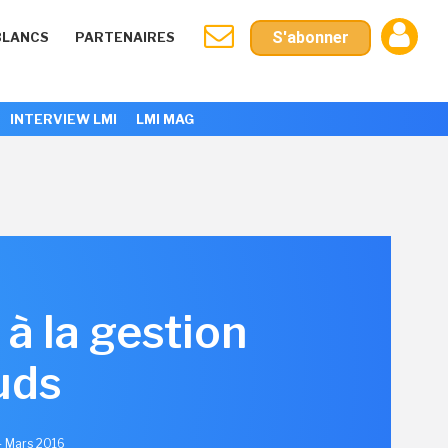
S'abonner
BLANCS
PARTENAIRES
INTERVIEW LMI
LMI MAG
à la gestion
uds
24 Mars 2016