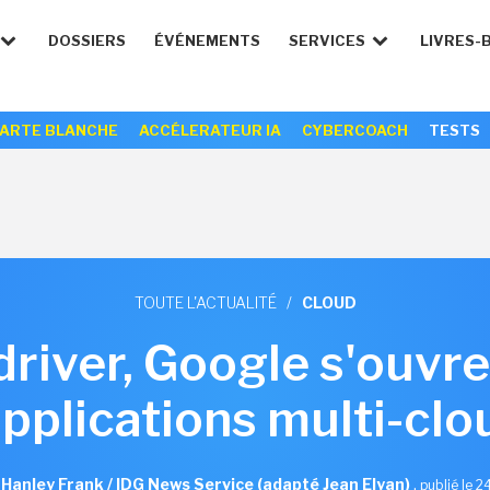
DOSSIERS
ÉVÉNEMENTS
SERVICES
LIVRES-
ARTE BLANCHE
ACCÉLERATEUR IA
CYBERCOACH
TESTS
TOUTE L'ACTUALITÉ
/
CLOUD
river, Google s'ouvre 
applications multi-clo
r Hanley Frank / IDG News Service (adapté Jean Elyan)
,
publié le 