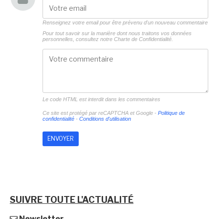
Renseignez votre email pour être prévenu d'un nouveau commentaire
Pour tout savoir sur la manière dont nous traitons vos données
personnelles, consultez notre
Charte de Confidentialité.
Le code HTML est interdit dans les commentaires
Ce site est protégé par reCAPTCHA et Google -
Politique de
confidentialité
-
Conditions d'utilisation
SUIVRE TOUTE L'ACTUALITÉ
Newsletter