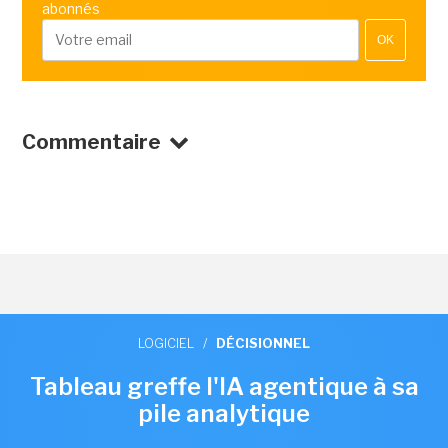
abonnés
OK
Commentaire
LOGICIEL
/
DÉCISIONNEL
Tableau greffe l'IA agentique à sa
pile analytique