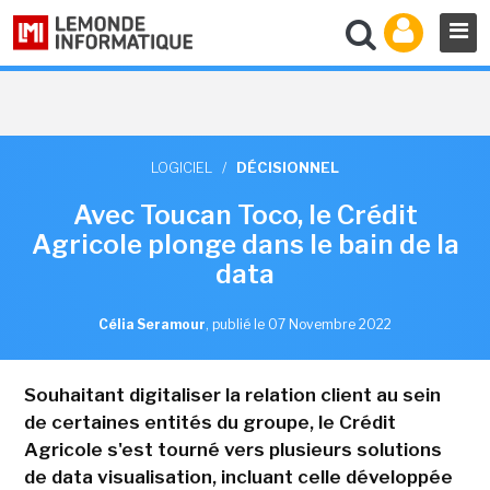
LOGICIEL
/
DÉCISIONNEL
Avec Toucan Toco, le Crédit
Agricole plonge dans le bain de la
data
Célia Seramour
,
publié le 07 Novembre 2022
Souhaitant digitaliser la relation client au sein
de certaines entités du groupe, le Crédit
Agricole s'est tourné vers plusieurs solutions
de data visualisation, incluant celle développée