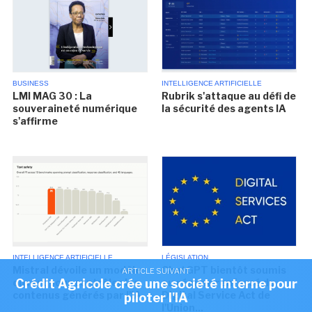
BUSINESS
INTELLIGENCE ARTIFICIELLE
LMI MAG 30 : La
Rubrik s'attaque au défi de
souveraineté numérique
la sécurité des agents IA
s'affirme
INTELLIGENCE ARTIFICIELLE
LÉGISLATION
Mistral dévoile un modèle
ChatGPT bientôt soumis
ARTICLE SUIVANT
ouvert pour contrôler les
au régime renforcé du
Crédit Agricole crée une société interne pour
contenus générés par l'IA
Digital Service Act de
piloter l'IA
l'Union...