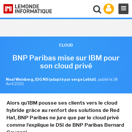
CLOUD
BNP Paribas mise sur IBM pour
son cloud privé
Neal Weinberg, IDG NS (adapté par serge Leblal)
,
publié le 28
Avril 2020
Alors qu'IBM pousse ses clients vers le cloud
hybride grâce au renfort des solutions de Red
Hat, BNP Paribas ne jure que par le cloud privé
comme l'explique le DSI de BNP Paribas Bernard