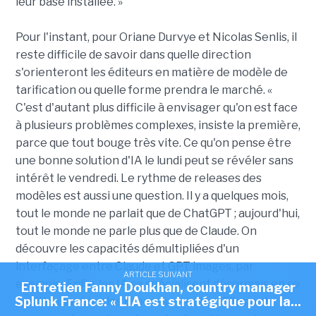
leur base installée. »
Pour l'instant, pour Oriane Durvye et Nicolas Senlis, il
reste difficile de savoir dans quelle direction
s'orienteront les éditeurs en matière de modèle de
tarification ou quelle forme prendra le marché. «
C'est d'autant plus difficile à envisager qu'on est face
à plusieurs problèmes complexes, insiste la première,
parce que tout bouge très vite. Ce qu'on pense être
une bonne solution d'IA le lundi peut se révéler sans
intérêt le vendredi. Le rythme de releases des
modèles est aussi une question. Il y a quelques mois,
tout le monde ne parlait que de ChatGPT ; aujourd'hui,
tout le monde ne parle plus que de Claude. On
découvre les capacités démultipliées d'un
interfaçage entre Claude et GPT images, par
ARTICLE SUIVANT
exemple. Enfin, les IA se spécialisent désormais en se
Entretien Fanny Doukhan, country manager
Splunk France: « L'IA est stratégique pour la...
positionnant sur les processus métier. Elles ont