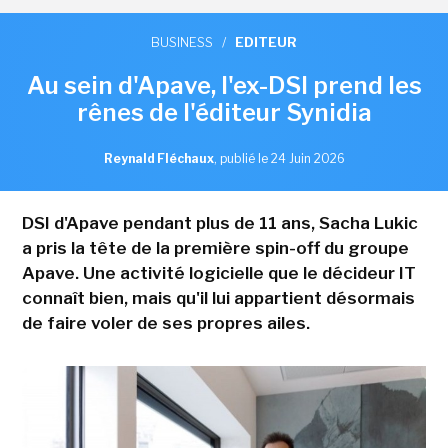
BUSINESS
/
EDITEUR
Au sein d'Apave, l'ex-DSI prend les
rênes de l'éditeur Synidia
Reynald Fléchaux
,
publié le 24 Juin 2026
DSI d'Apave pendant plus de 11 ans, Sacha Lukic
a pris la tête de la première spin-off du groupe
Apave. Une activité logicielle que le décideur IT
connaît bien, mais qu'il lui appartient désormais
de faire voler de ses propres ailes.