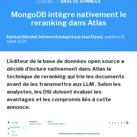
LOGICIEL
/
BASE DE DONNÉES
MongoDB intègre nativement le
reranking dans Atlas
Anirban Ghoshal, Infoworld (adapté par Jean Elyan)
,
publié le 01
Juillet 2026
L'éditeur de la base de données open source a
décidé d'inclure nativement dans Atlas la
technique de reranking qui trie les documents
avant de les transmettre aux LLM . Selon les
analystes, les DSI doivent évaluer les
avantages et les compromis liés à cette
annonce.