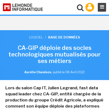
LOGICIEL
/
BASE DE DONNÉES
CA-GIP déploie des socles
technologiques mutualisés pour
ses métiers
Aurélie Chandeze
,
publié le 08 Avril 2022
Lors du salon Cap IT, Julien Legrand, fast data
squad leader chez CA-GIP, entité chargée de la
production du groupe Crédit Agricole, a expliqué
comment son équipe déploie des plateformes