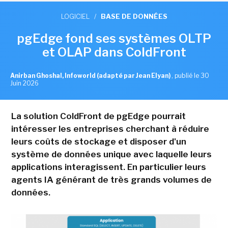
LOGICIEL
/
BASE DE DONNÉES
pgEdge fond ses systèmes OLTP
et OLAP dans ColdFront
Anirban Ghoshal, Infoworld (adapté par Jean Elyan)
,
publié le 30
Juin 2026
La solution ColdFront de pgEdge pourrait
intéresser les entreprises cherchant à réduire
leurs coûts de stockage et disposer d'un
système de données unique avec laquelle leurs
applications interagissent. En particulier leurs
agents IA générant de très grands volumes de
données.