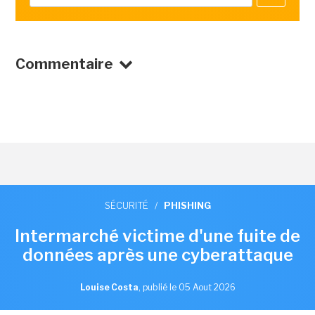
Commentaire
SÉCURITÉ
/
PHISHING
Intermarché victime d'une fuite de
données après une cyberattaque
Louise Costa
,
publié le 05 Aout 2026