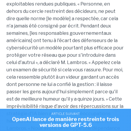
exploitables rendues publiques. « Personne, en
dehors du cercle restreint des décideurs, ne peut
dire quelle norme [le modèle] a respectée, car cela
n'a jamais été consigné par écrit. Pendant deux
semaines, [les responsables gouvernementaux
américains] ont tenu à l'écart des défenseurs de la
cybersécurité un modèle pourtant plus efficace pour
protéger votre réseau que pour s'introduire dans
celui d'autrui », a déclaré M. Lambros. « Appelez cela
un examen de sécurité si cela vous rassure. Pour moi,
cela ressemble plutôt à un videur gardant un accès
dont personne ne lui a confié la gestion : il laisse
passer les gens aujourd'hui simplement parce qu'il
est de meilleure humeur qu'il y a quinze jours. » Cette
imprévisibilité risque d'avoir des répercussions sur la
stratégie d'IA bien au-delà des préoccupations
ARTICLE SUIVANT
OpenAI lance de manière restreinte trois
habituelles en matière de conformité, a ajouté M.
versions de GPT-5.6
Lambros. « Nous avons développé une dépendance