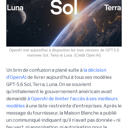
OpenAI met aujourd'hui à disposition les trois versions de GPT-5.6
nommée Sol, Terra et Luna. (Crédit Open AI)
Un brin de confusion a plané suite à
la décision
d’
OpenAI
de livrer aujourd’hui à tous ses modèles
GPT-5.6 Sol, Terra, Luna. On se souvient
qu’initialement le gouvernement américain avait
demandé
à OpenAI de limiter l'accès à ses meilleurs
modèles
à une liste restreinte d'entreprises. Après le
message du fournisseur, la Maison Blanche a publié
un communiqué indiquant qu’il n’avait pas donnée « ni
feu vert, ni approbation, ni autorisation pour la