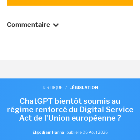
Commentaire
JURIDIQUE
/
LÉGISLATION
ChatGPT bientôt soumis au
régime renforcé du Digital Service
Act de l'Union européenne ?
Elgodjam Hanna
,
publié le 06 Aout 2026