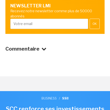
NEWSLETTER LMI
Recevez notre newsletter comme plus de 50000
abonnés
OK
Commentaire
BUSINESS
/
SSII
SCC renforce ses investissements