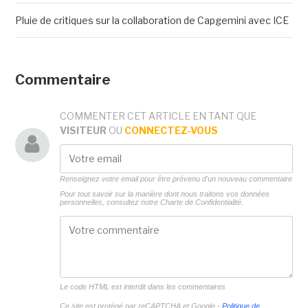
Pluie de critiques sur la collaboration de Capgemini avec ICE
Commentaire
COMMENTER CET ARTICLE EN TANT QUE
VISITEUR
OU
CONNECTEZ-VOUS
Renseignez votre email pour être prévenu d'un nouveau commentaire
Pour tout savoir sur la manière dont nous traitons vos données
personnelles, consultez notre
Charte de Confidentialité.
Le code HTML est interdit dans les commentaires
Ce site est protégé par reCAPTCHA et Google -
Politique de