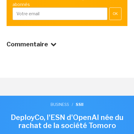
abonnés
OK
Commentaire
BUSINESS
/
SSII
DeployCo, l'ESN d'OpenAI née du
rachat de la société Tomoro