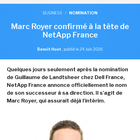
BUSINESS
/
NOMINATION
Marc Royer confirmé à la tête de
NetApp France
Benoît Huet
,
publié le 24 Juin 2026
Quelques jours seulement après la nomination
de Guillaume de Landtsheer chez Dell France,
NetApp France annonce officiellement le nom
de son successeur à sa direction. Il s'agit de
Marc Royer, qui assurait déjà l'intérim.