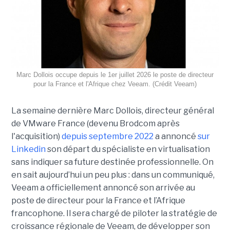
Marc Dollois occupe depuis le 1er juillet 2026 le poste de directeur
pour la France et l'Afrique chez Veeam. (Crédit Veeam)
La semaine dernière Marc Dollois, directeur général
de VMware France (devenu Brodcom après
l'acquisition)
depuis septembre 2022
a annoncé
sur
Linkedin
son départ du spécialiste en virtualisation
sans indiquer sa future destinée professionnelle. On
en sait aujourd’hui un peu plus : dans un communiqué,
Veeam a officiellement annoncé son arrivée au
poste de directeur pour la France et l’Afrique
francophone. Il sera chargé de piloter la stratégie de
croissance régionale de Veeam, de développer son