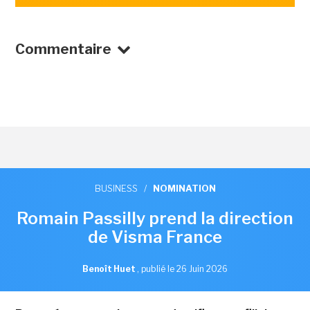
Commentaire
BUSINESS
/
NOMINATION
Romain Passilly prend la direction
de Visma France
Benoît Huet
,
publié le 26 Juin 2026