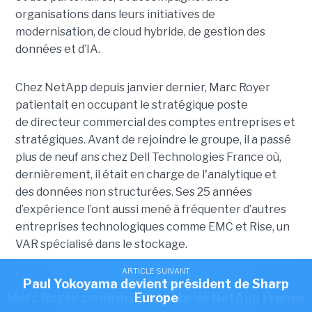
organisations dans leurs initiatives de
modernisation, de cloud hybride, de gestion des
données et d’IA.
Chez NetApp depuis janvier dernier, Marc Royer
patientait en occupant le stratégique poste
de directeur commercial des comptes entreprises et
stratégiques. Avant de rejoindre le groupe, il a passé
plus de neuf ans chez Dell Technologies France où,
dernièrement, il était en charge de l'analytique et
des données non structurées. Ses 25 années
d’expérience l’ont aussi mené à fréquenter d’autres
entreprises technologiques comme EMC et Rise, un
VAR spécialisé dans le stockage.
ARTICLE SUIVANT
ARTICLE SUIVANT
Article rédigé par
Romain Passilly prend la direction de Visma
Paul Yokoyama devient président de Sharp
ARTICLE SUIVANT
Benoît Huet
Marc Royer confirmé à la tête de NetApp France
Europe
France