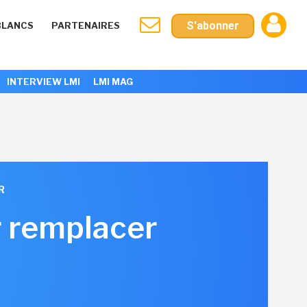
S'abonner
BLANCS
PARTENAIRES
INTERVIEW LMI
LMI MAG
R
r remplacer