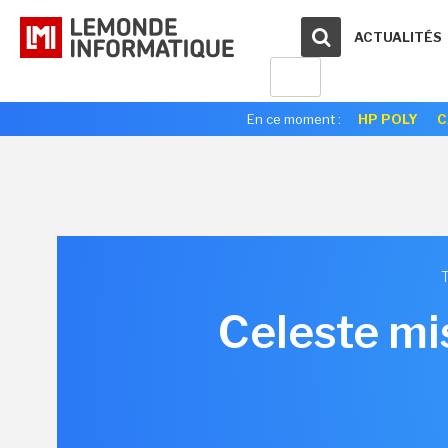
ACTUALITÉS
En ce moment :
HP POLY
C
Celeste mi