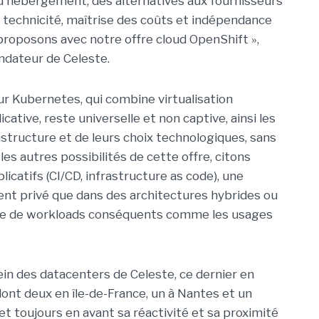
 d'hébergement, des alternatives aux fournisseurs
 technicité, maîtrise des coûts et indépendance
proposons avec notre offre cloud OpenShift »,
ndateur de Celeste.
ur Kubernetes, qui combine virtualisation
cative, reste universelle et non captive, ainsi les
astructure et de leurs choix technologiques, sans
 les autres possibilités de cette offre, citons
icatifs (CI/CD, infrastructure as code), une
ent privé que dans des architectures hybrides ou
arge de workloads conséquents comme les usages
in des datacenters de Celeste, ce dernier en
ont deux en île-de-France, un à Nantes et un
et toujours en avant sa réactivité et sa proximité