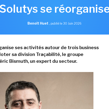
Solutys se réorganise
Benoît Huet
,
publié le 30 Juin 2026
ganise ses activités autour de trois business
iloter sa division Traçabilité, le groupe
éric Bismuth, un expert du secteur.