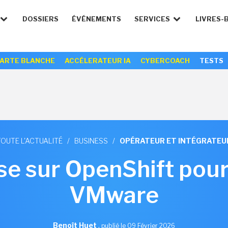
DOSSIERS
ÉVÉNEMENTS
SERVICES
LIVRES-
ARTE BLANCHE
ACCÉLERATEUR IA
CYBERCOACH
TESTS
TOUTE L'ACTUALITÉ
/
BUSINESS
/
OPÉRATEUR ET INTÉGRATEU
se sur OpenShift pou
VMware
Benoît Huet
,
publié le 09 Février 2026