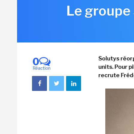
Le groupe 
Solutys réor
0
units. Pour p
Réaction
recrute Fréd