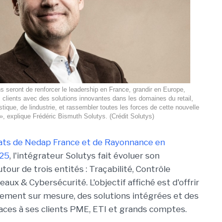
s seront de renforcer le leadership en France, grandir en Europe,
lients avec des solutions innovantes dans les domaines du retail,
istique, de lindustrie, et rassembler toutes les forces de cette nouvelle
», explique Frédéric Bismuth Solutys. (Crédit Solutys)
hats de Nedap France et de Rayonnance en
25
, l'intégrateur Solutys fait évoluer son
tour de trois entités : Traçabilité, Contrôle
eaux & Cybersécurité. L'objectif affiché est d'offrir
ment sur mesure, des solutions intégrées et des
aces à ses clients PME, ETI et grands comptes.