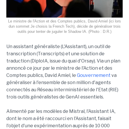
Le ministre de l'Action et des Comptes publics, David Amiel (ici lors
dun sommet Je choisis la French Tech), décide de généraliser trois
outils pour tenter de juguler le Shadow IA. (Photo : D.R.)
Un assistant généraliste (L'Assistant), un outil de
transcription (Transcripts) et une solution de
traduction (DiploIA, issue du quai d'Orsay). Via un plan
annoncé ce jour par le ministre de l'Action et des
Comptes publics, David Amiel, le
Gouvernement
va
généraliser à l'ensemble de son million d'agents
connectés au Réseau interministériel de l'Etat (RIE)
trois outils généralistes de GenAI essentiels.
Alimenté par les modèles de Mistral, l'Assistant IA,
dont le nom a été raccourci en l'Assistant, faisait
l'objet d'une expérimentation auprès de 10 000