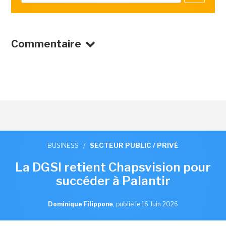
Commentaire
BUSINESS
/
SECTEUR PUBLIC / PRIVÉ
La DGSI retient Chapsvision pour
succéder à Palantir
Dominique Filippone
,
publié le 16 Juin 2026