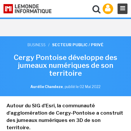
BUSINESS
/
SECTEUR PUBLIC / PRIVÉ
Cergy Pontoise développe des
jumeaux numériques de son
territoire
Aurélie Chandeze
,
publié le 02 Mai 2022
Autour du SIG d'Esri, la communauté
d'agglomération de Cergy-Pontoise a construit
des jumeaux numériques en 3D de son
territoire.