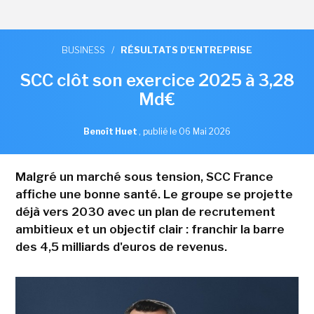
BUSINESS
/
RÉSULTATS D'ENTREPRISE
SCC clôt son exercice 2025 à 3,28
Md€
Benoît Huet
,
publié le 06 Mai 2026
Malgré un marché sous tension, SCC France
affiche une bonne santé. Le groupe se projette
déjà vers 2030 avec un plan de recrutement
ambitieux et un objectif clair : franchir la barre
des 4,5 milliards d'euros de revenus.