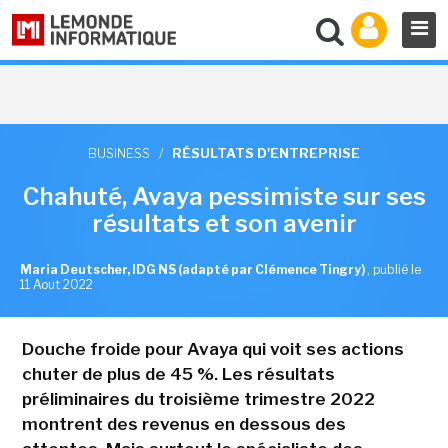
BUSINESS
/
RÉSULTATS D'ENTREPRISE
Chahuté, Avaya pessimiste sur ses
résultats et son avenir
Maria Deutscher, IDG NS (adapté par Clémence Tingry)
,
publié le
11 Aout 2022
Douche froide pour Avaya qui voit ses actions
chuter de plus de 45 %. Les résultats
préliminaires du troisième trimestre 2022
montrent des revenus en dessous des