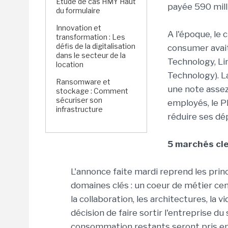
Étude de cas HMY Haut
payée 590 mill
du formulaire
Innovation et
A l'époque, le 
transformation : Les
défis de la digitalisation
consumer avait
dans le secteur de la
Technology, Lin
location
Technology). La
Ransomware et
une note assez
stockage : Comment
sécuriser son
employés, le P
infrastructure
réduire ses dé
5 marchés cle
L'annonce faite mardi reprend les prin
domaines clés : un coeur de métier cen
la collaboration, les architectures, la 
décision de faire sortir l'entreprise d
consommation restants seront pris en 