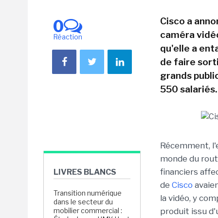
Cisco a annon
0
caméra vidéo 
Réaction
qu'elle a en
de faire sort
grands publi
550 salariés
Récemment, l'en
monde du routa
financiers affe
LIVRES BLANCS
de
Cisco
avaien
Transition numérique
la vidéo, y com
dans le secteur du
mobilier commercial :
produit issu d'