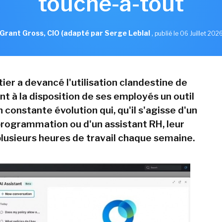
touche-à-tout
Grant Gross, CIO (adapté par Serge Leblal
,
publié le 06 Juillet 202
ier a devancé l'utilisation clandestine de
nt à la disposition de ses employés un outil
 constante évolution qui, qu'il s'agisse d'un
programmation ou d'un assistant RH, leur
plusieurs heures de travail chaque semaine.