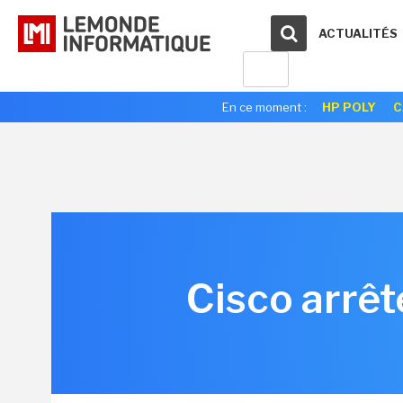
ACTUALITÉS
En ce moment :
HP POLY
C
Cisco arrêt