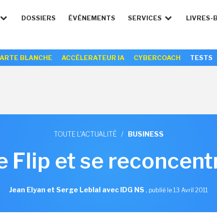
DOSSIERS
ÉVÉNEMENTS
SERVICES
LIVRES-
ARTE BLANCHE
ACCÉLERATEUR IA
CYBERCOACH
TESTS
TOUTE L'ACTUALITÉ
/
BUSINESS
e Flip et se reconcentr
Jean Elyan et Serge Leblal avec IDG NS
,
publié le 13 Avril 2011