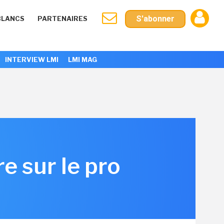
S'abonner
BLANCS
PARTENAIRES
INTERVIEW LMI
LMI MAG
e sur le pro