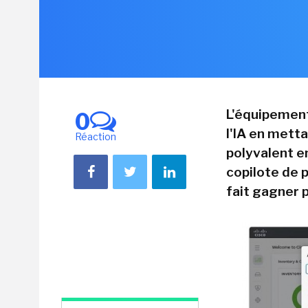
L'équipement
0
l'IA en metta
Réaction
polyvalent en
copilote de 
fait gagner 