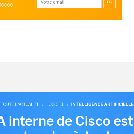
OK
 50000
TOUTE L'ACTUALITÉ
/
LOGICIEL
/
INTELLIGENCE ARTIFICIELLE
IA interne de Cisco est