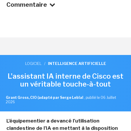
Commentaire
LOGICIEL
/
INTELLIGENCE ARTIFICIELLE
L'assistant IA interne de Cisco est
un véritable touche-à-tout
Grant Gross, CIO (adapté par Serge Leblal
,
publié le 06 Juillet
2026
L'équipementier a devancé l'utilisation
clandestine de l'IA en mettant à la disposition