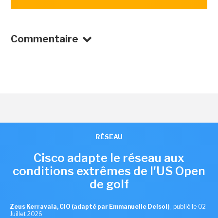
Commentaire
RÉSEAU
Cisco adapte le réseau aux
conditions extrêmes de l'US Open
de golf
Zeus Kerravala, CIO (adapté par Emmanuelle Delsol)
,
publié le 02
Juillet 2026