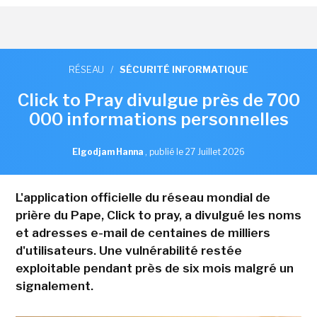
RÉSEAU
/
SÉCURITÉ INFORMATIQUE
Click to Pray divulgue près de 700
000 informations personnelles
Elgodjam Hanna
,
publié le 27 Juillet 2026
L'application officielle du réseau mondial de
prière du Pape, Click to pray, a divulgué les noms
et adresses e-mail de centaines de milliers
d'utilisateurs. Une vulnérabilité restée
exploitable pendant près de six mois malgré un
signalement.