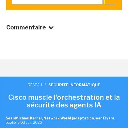
Commentaire
RÉSEAU
/
SÉCURITÉ INFORMATIQUE
Cisco muscle l'orchestration et la
sécurité des agents IA
Sean Michael Kerner, Network World (adaptation Jean Elyan)
,
publié le 03 Juin 2026