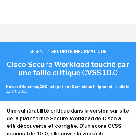
RÉSEAU
/
SÉCURITÉ INFORMATIQUE
Cisco Secure Workload touché par
une faille critique CVSS 10.0
Howard Solomon, CSO (adapté par Dominique Filippone)
,
publié le
22 Mai 2026
Une vulnérabilité critique dans la version sur site
de la plateforme Secure Workload de Cisco a
été découverte et corrigée. D'un score CVSS
maximal de 10.0, elle ouvre la voie à de