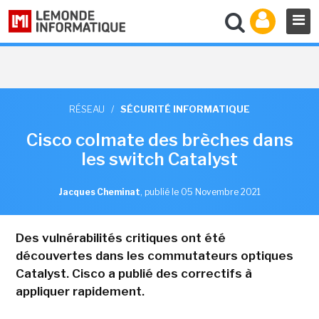
RÉSEAU
/
SÉCURITÉ INFORMATIQUE
Cisco colmate des brèches dans
les switch Catalyst
Jacques Cheminat
,
publié le 05 Novembre 2021
Des vulnérabilités critiques ont été
découvertes dans les commutateurs optiques
Catalyst. Cisco a publié des correctifs à
appliquer rapidement.