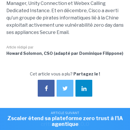
Manager, Unity Connection et Webex Calling
Dedicated Instance. Et en décembre, Cisco a averti
qu'un groupe de pirates informatiques lié à la Chine
exploitait activement une vulnérabilité zero day dans
ses appliances Secure Email.
Article rédigé par
Howard Solomon, CSO (adapté par Dominique Filippone)
Cet article vous a plu?
Partagez le !
ARTICLE SUIVANT
ARTICLE SUIVANT
Zscaler étend sa plateforme zero trust à l'IA
Cisco Secure Workload touché par une faille
NEWSLETTER LMI
critique CVSS 10.0
agentique
Recevez notre newsletter comme plus de 50000