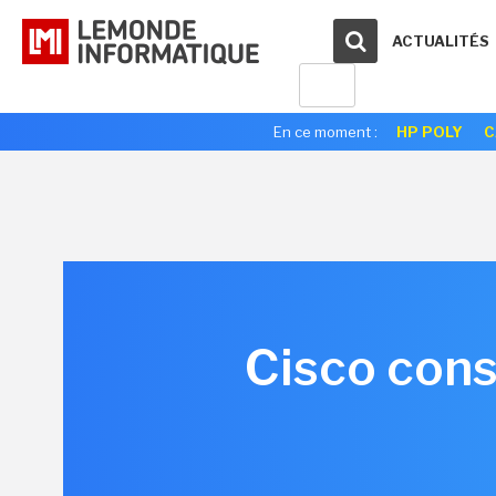
ACTUALITÉS
En ce moment :
HP POLY
C
Cisco cons