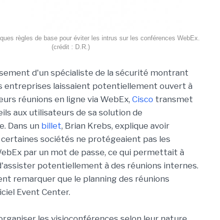
elques règles de base pour éviter les intrus sur les conférences WebEx.
(crédit : D.R.)
ssement d'un spécialiste de la sécurité montrant
 entreprises laissaient potentiellement ouvert à
leurs réunions en ligne via WebEx,
Cisco
transmet
ls aux utilisateurs de sa solution de
e. Dans un
billet
, Brian Krebs, explique avoir
certaines sociétés ne protégeaient pas les
ebEx par un mot de passe, ce qui permettait à
d'assister potentiellement à des réunions internes.
ent remarquer que le planning des réunions
iciel Event Center.
rganiser les visioconférences selon leur nature,