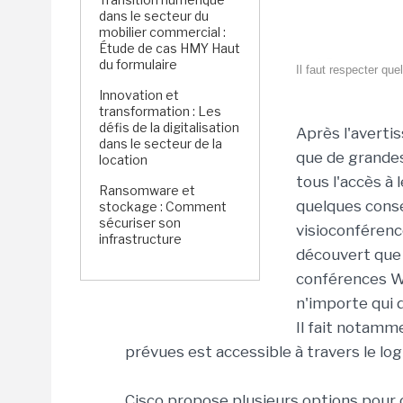
dans le secteur du
mobilier commercial :
Étude de cas HMY Haut
du formulaire
Il faut respecter qu
Innovation et
transformation : Les
défis de la digitalisation
Après l'averti
dans le secteur de la
que de grandes
location
tous l'accès à 
Ransomware et
quelques consei
stockage : Comment
sécuriser son
visioconférenc
infrastructure
découvert que 
conférences W
n'importe qui 
Il fait notamm
prévues est accessible à travers le log
Cisco propose plusieurs options pour o