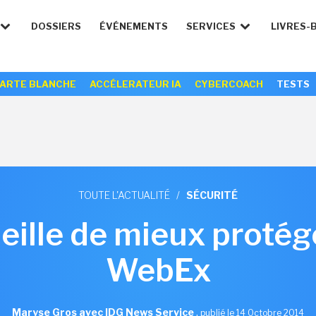
DOSSIERS
ÉVÉNEMENTS
SERVICES
LIVRES-
ARTE BLANCHE
ACCÉLERATEUR IA
CYBERCOACH
TESTS
TOUTE L'ACTUALITÉ
/
SÉCURITÉ
eille de mieux protége
WebEx
Maryse Gros avec IDG News Service
,
publié le 14 Octobre 2014