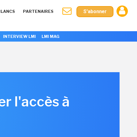
S'abonner
BLANCS
PARTENAIRES
INTERVIEW LMI
LMI MAG
r l'accès à