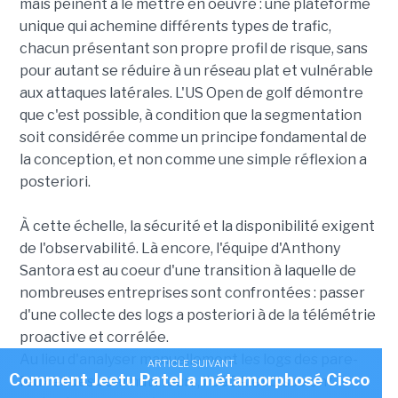
mais peinent à le mettre en oeuvre : une plateforme
unique qui achemine différents types de trafic,
chacun présentant son propre profil de risque, sans
pour autant se réduire à un réseau plat et vulnérable
aux attaques latérales. L'US Open de golf démontre
que c'est possible, à condition que la segmentation
soit considérée comme un principe fondamental de
la conception, et non comme une simple réflexion a
posteriori.
À cette échelle, la sécurité et la disponibilité exigent
de l'observabilité. Là encore, l'équipe d'Anthony
Santora est au coeur d'une transition à laquelle de
nombreuses entreprises sont confrontées : passer
d'une collecte des logs a posteriori à de la télémétrie
proactive et corrélée.
Au lieu d'analyser manuellement les logs des pare-
ARTICLE SUIVANT
Comment Jeetu Patel a métamorphosé Cisco
feux et des commutateurs, l'USGA et Cisco ont