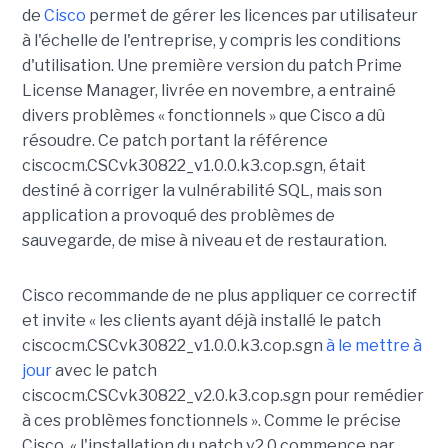
de
Cisco
permet de gérer les licences par utilisateur
à l'échelle de l'entreprise, y compris les conditions
d'utilisation. Une première version du patch Prime
License Manager, livrée en novembre, a entrainé
divers problèmes « fonctionnels » que Cisco a dû
résoudre. Ce patch portant la référence
ciscocm.CSCvk30822_v1.0.0.k3.cop.sgn, était
destiné à corriger la vulnérabilité SQL, mais son
application a provoqué des problèmes de
sauvegarde, de mise à niveau et de restauration.
Cisco recommande de ne plus appliquer ce correctif
et invite « les clients ayant déjà installé le patch
ciscocm.CSCvk30822_v1.0.0.k3.cop.sgn
à le mettre à
jour
avec le patch
ciscocm.CSCvk30822_v2.0.k3.cop.sgn pour remédier
à ces problèmes fonctionnels ». Comme le précise
Cisco, « l'installation du patch v2.0 commence par