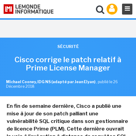
SÉCURITÉ
Cisco corrige le patch relatif à
Prime License Manager
Michael Cooney, IDG NS (adapté par Jean Elyan)
,
publié le 26
Décembre 2018
En fin de semaine dernière, Cisco a publié une
mise à jour de son patch palliant une
vulnérabilité SQL critique dans son gestionnaire
de licence Prime (PLM). Cette dernière ouvrait