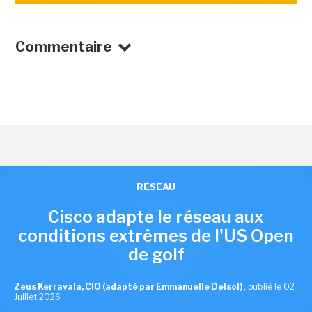
Commentaire
RÉSEAU
Cisco adapte le réseau aux
conditions extrêmes de l'US Open
de golf
Zeus Kerravala, CIO (adapté par Emmanuelle Delsol)
,
publié le 02
Juillet 2026