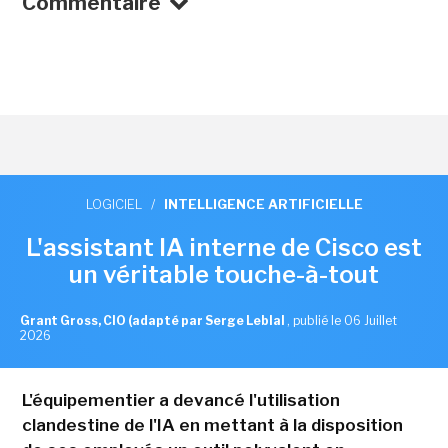
Commentaire
LOGICIEL
/
INTELLIGENCE ARTIFICIELLE
L'assistant IA interne de Cisco est
un véritable touche-à-tout
Grant Gross, CIO (adapté par Serge Leblal
,
publié le 06 Juillet
2026
L'équipementier a devancé l'utilisation
clandestine de l'IA en mettant à la disposition