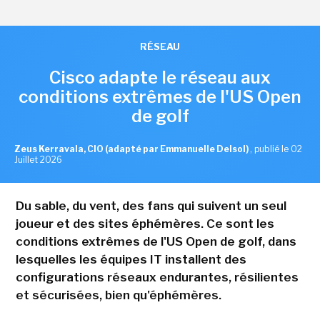
RÉSEAU
Cisco adapte le réseau aux
conditions extrêmes de l'US Open
de golf
Zeus Kerravala, CIO (adapté par Emmanuelle Delsol)
,
publié le 02
Juillet 2026
Du sable, du vent, des fans qui suivent un seul
joueur et des sites éphémères. Ce sont les
conditions extrêmes de l'US Open de golf, dans
lesquelles les équipes IT installent des
configurations réseaux endurantes, résilientes
et sécurisées, bien qu'éphémères.