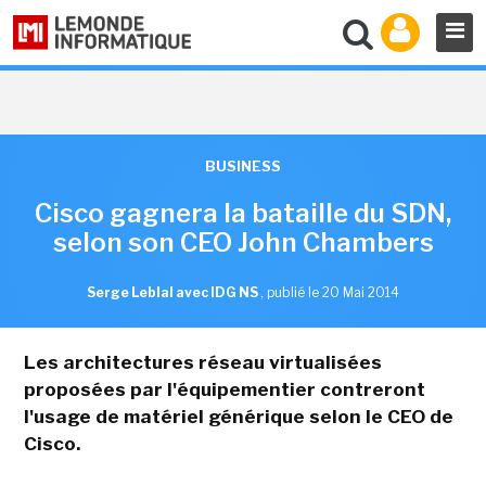
BUSINESS
Cisco gagnera la bataille du SDN,
selon son CEO John Chambers
Serge Leblal avec IDG NS
,
publié le 20 Mai 2014
Les architectures réseau virtualisées
proposées par l'équipementier contreront
l'usage de matériel générique selon le CEO de
Cisco.