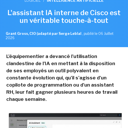
LOGICIEL
/
INTELLIGENCE ARTIFICIELLE
L'assistant IA interne de Cisco est
un véritable touche-à-tout
Grant Gross, CIO (adapté par Serge Leblal
,
publié le 06 Juillet
2026
L'équipementier a devancé l'utilisation
clandestine de l'IA en mettant à la disposition
de ses employés un outil polyvalent en
constante évolution qui, qu'il s'agisse d'un
copilote de programmation ou d'un assistant
RH, leur fait gagner plusieurs heures de travail
chaque semaine.