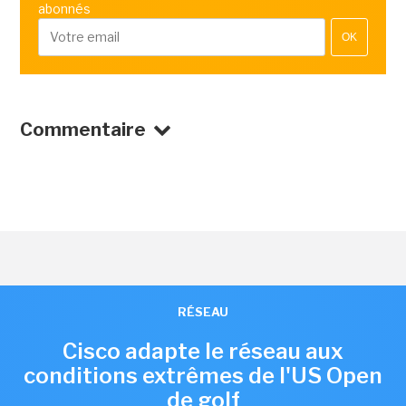
abonnés
OK
Commentaire
RÉSEAU
Cisco adapte le réseau aux
conditions extrêmes de l'US Open
de golf