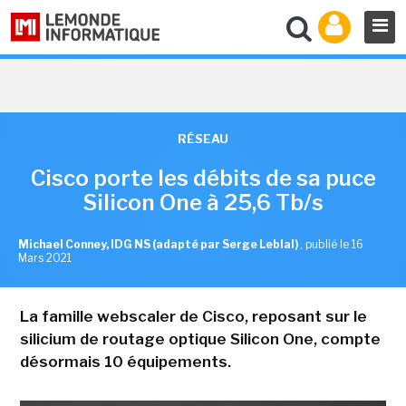
RÉSEAU
Cisco porte les débits de sa puce
Silicon One à 25,6 Tb/s
Michael Conney, IDG NS (adapté par Serge Leblal)
,
publié le 16
Mars 2021
La famille webscaler de Cisco, reposant sur le
silicium de routage optique Silicon One, compte
désormais 10 équipements.