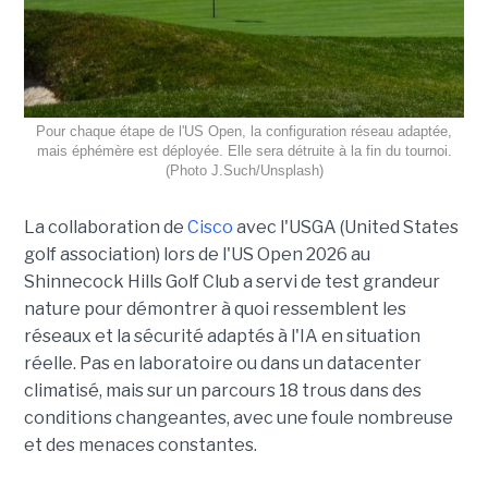
Pour chaque étape de l'US Open, la configuration réseau adaptée,
mais éphémère est déployée. Elle sera détruite à la fin du tournoi.
(Photo J.Such/Unsplash)
La collaboration de
Cisco
avec l'USGA (United States
golf association) lors de l'US Open 2026 au
Shinnecock Hills Golf Club a servi de test grandeur
nature pour démontrer à quoi ressemblent les
réseaux et la sécurité adaptés à l'IA en situation
réelle. Pas en laboratoire ou dans un datacenter
climatisé, mais sur un parcours 18 trous dans des
conditions changeantes, avec une foule nombreuse
et des menaces constantes.