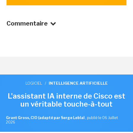
Commentaire
LOGICIEL
/
INTELLIGENCE ARTIFICIELLE
L'assistant IA interne de Cisco est
un véritable touche-à-tout
Grant Gross, CIO (adapté par Serge Leblal
,
publié le 06 Juillet
2026