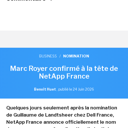
BUSINESS
/
NOMINATION
Marc Royer confirmé à la tête de
NetApp France
Benoît Huet
,
publié le 24 Juin 2026
Quelques jours seulement après la nomination
de Guillaume de Landtsheer chez Dell France,
NetApp France annonce officiellement le nom