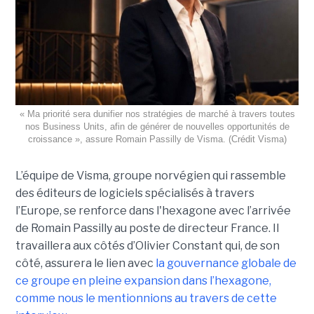
« Ma priorité sera dunifier nos stratégies de marché à travers toutes
nos Business Units, afin de générer de nouvelles opportunités de
croissance », assure Romain Passilly de Visma. (Crédit Visma)
L’équipe de Visma, groupe norvégien qui rassemble
des éditeurs de logiciels spécialisés à travers
l’Europe, se renforce dans l'hexagone avec l’arrivée
de Romain Passilly au poste de directeur France. Il
travaillera aux côtés d’Olivier Constant qui, de son
côté, assurera le lien avec
la gouvernance globale de
ce groupe en pleine expansion dans l’hexagone,
comme nous le mentionnions au travers de cette