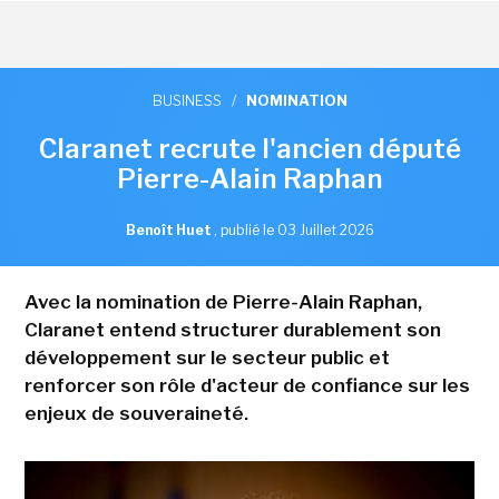
BUSINESS
/
NOMINATION
Claranet recrute l'ancien député
Pierre-Alain Raphan
Benoît Huet
,
publié le 03 Juillet 2026
Avec la nomination de Pierre-Alain Raphan,
Claranet entend structurer durablement son
développement sur le secteur public et
renforcer son rôle d'acteur de confiance sur les
enjeux de souveraineté.