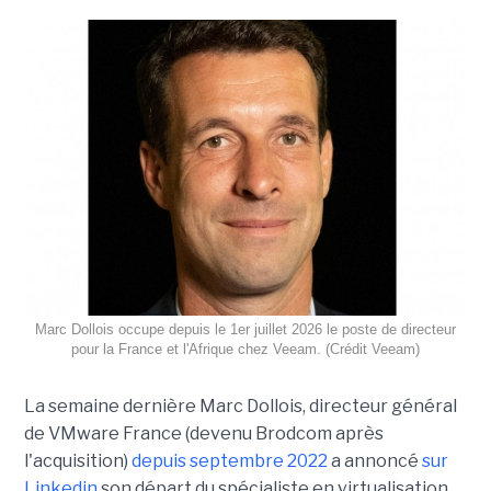
Marc Dollois occupe depuis le 1er juillet 2026 le poste de directeur
pour la France et l'Afrique chez Veeam. (Crédit Veeam)
La semaine dernière Marc Dollois, directeur général
de VMware France (devenu Brodcom après
l'acquisition)
depuis septembre 2022
a annoncé
sur
Linkedin
son départ du spécialiste en virtualisation