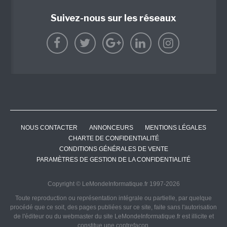
Suivez-nous sur les réseaux
NOUS CONTACTER
ANNONCEURS
MENTIONS LÉGALES
CHARTE DE CONFIDENTIALITÉ
CONDITIONS GÉNÉRALES DE VENTE
PARAMÈTRES DE GESTION DE LA CONFIDENTIALITÉ
Copyright © LeMondeInformatique.fr 1997-2026
Toute reproduction ou représentation intégrale ou partielle, par quelque
procédé que ce soit, des pages publiées sur ce site, faite sans l'autorisation
de l'éditeur ou du webmaster du site LeMondeInformatique.fr est illicite et
constitue une contrefaçon.