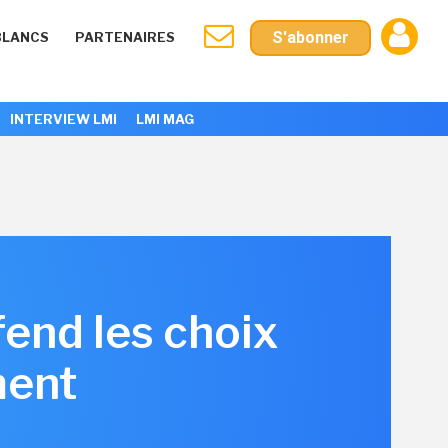
S'abonner
BLANCS
PARTENAIRES
INTERVIEW LMI
LMI MAG
fend les choix
ment