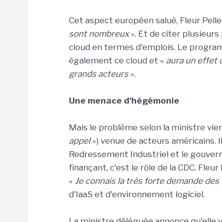
Cet aspect européen salué, Fleur Pelle
sont nombreux
». Et de citer plusieu
cloud en termes d'emplois. Le progra
également ce cloud et «
aura un effet
grands acteurs
».
Une menace d'hégémonie
Mais le problème selon la ministre vi
appel
») venue de acteurs américains. I
Redressement Industriel et le gouver
finançant, c'est le rôle de la CDC. Fleu
«
Je connais la très forte demande de
d'IaaS et d'environnement logiciel.
La ministre déléguée annonce qu'elle v