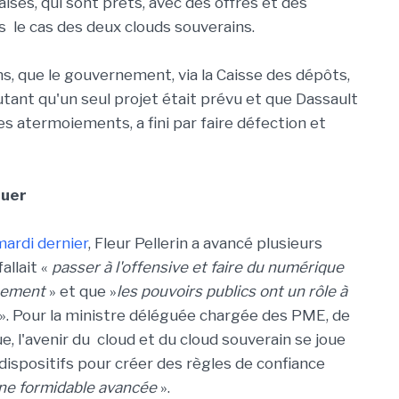
ses, qui sont prêts, avec des offres et des
as le cas des deux clouds souverains.
, que le gouvernement, via la Caisse des dépôts,
utant qu'un seul projet était prévu et que Dassault
es atermoiements, a fini par faire défection et
ouer
mardi dernier
, Fleur Pellerin a avancé plusieurs
allait «
passer à l'offensive et faire du numérique
ppement
» et que »
les pouvoirs publics ont un rôle à
». Pour la ministre
déléguée chargée des PME, de
ue
, l'avenir du cloud et du cloud souverain se joue
dispositifs pour créer des règles de confiance
une formidable avancée
».