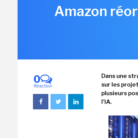
Amazon réorg
Dans une str
0
sur les proje
Réaction
plusieurs po
l'IA.