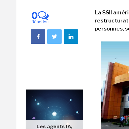
La SSII amér
0
restructurat
Réaction
personnes, so
Les agents IA,