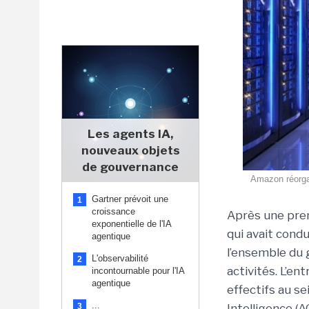
Les agents IA,
nouveaux objets
de gouvernance
Amazon réorgan
Gartner prévoit une
1
croissance
Après une pre
exponentielle de l'IA
qui avait cond
agentique
l’ensemble du 
L'observabilité
2
activités. L’e
incontournable pour l'IA
agentique
effectifs au se
...
3
Intelligence (