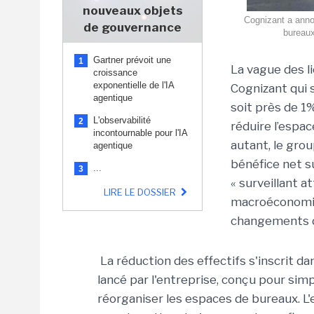
nouveaux objets
Cognizant a anno
de gouvernance
bureaux
Gartner prévoit une
1
La vague des l
croissance
exponentielle de l'IA
Cognizant qui 
agentique
soit près de 1%
L'observabilité
2
réduire l’espa
incontournable pour l'IA
autant, le gro
agentique
bénéfice net s
...
3
« surveillant 
LIRE LE DOSSIER
macroéconomiqu
changements da
La réduction des effectifs s'inscrit
lancé par l'entreprise, conçu pour sim
réorganiser les espaces de bureaux. L'