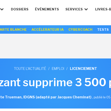
DOSSIERS
ÉVÉNEMENTS
SERVICES
LIVRES-
ARTE BLANCHE
ACCÉLERATEUR IA
CYBERCOACH
TESTS
TOUTE L'ACTUALITÉ
/
EMPLOI
/
LICENCIEMENT
zant supprime 3 500 
tte Trueman, IDGNS (adapté par Jacques Cheminat)
,
publié le 0