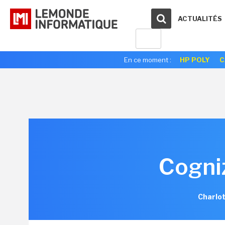
ACTUALITÉS
En ce moment :
HP POLY
C
Cogni
Charlo