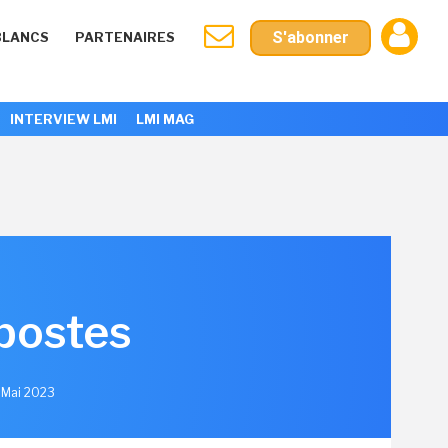
S'abonner
BLANCS
PARTENAIRES
INTERVIEW LMI
LMI MAG
postes
5 Mai 2023