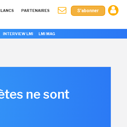
S'abonner
BLANCS
PARTENAIRES
INTERVIEW LMI
LMI MAG
ètes ne sont