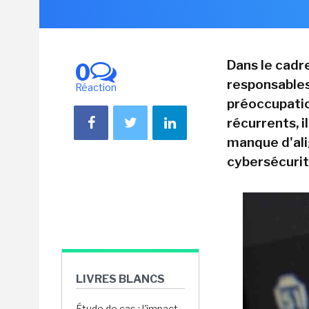
Dans le cadr
0
responsables
Réaction
préoccupatio
récurrents, i
manque d'ali
cybersécurit
LIVRES BLANCS
Étude de cas : l'impact