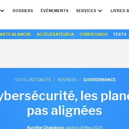
DOSSIERS
ÉVÉNEMENTS
SERVICES
LIVRES-
ARTE BLANCHE
ACCÉLERATEUR IA
CYBERCOACH
TESTS
TOUTE L'ACTUALITÉ
/
BUSINESS
/
GOUVERNANCE
bersécurité, les plan
pas alignées
Aurélie Chandeze
,
publié le 14 Mars 2023