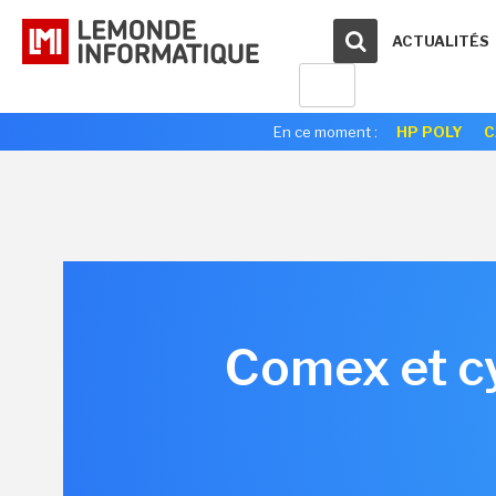
ACTUALITÉS
En ce moment :
HP POLY
C
Comex et cy