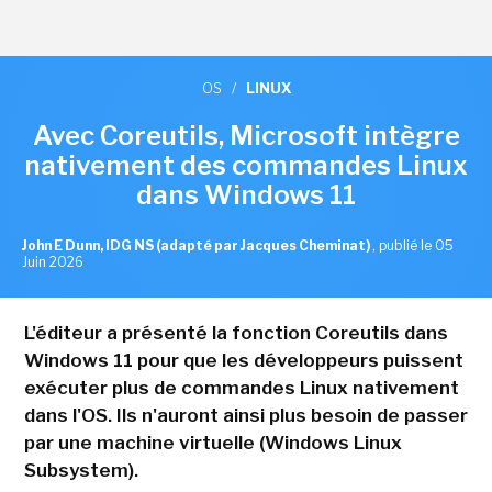
OS
/
LINUX
Avec Coreutils, Microsoft intègre
nativement des commandes Linux
dans Windows 11
John E Dunn, IDG NS (adapté par Jacques Cheminat)
,
publié le 05
Juin 2026
L'éditeur a présenté la fonction Coreutils dans
Windows 11 pour que les développeurs puissent
exécuter plus de commandes Linux nativement
dans l'OS. Ils n'auront ainsi plus besoin de passer
par une machine virtuelle (Windows Linux
Subsystem).