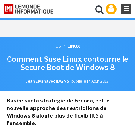
OS
/
LINUX
Comment Suse Linux contourne le
Secure Boot de Windows 8
Jean Elyan avec IDG NS
,
publié le 17 Aout 2012
Basée sur la stratégie de Fedora, cette
nouvelle approche des restrictions de
Windows 8 ajoute plus de flexibilité à
l'ensemble.