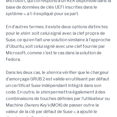
Microsoft, qui correspond à un KEK disponible dans la
base de données de clés UEFI inscrites dans le
système », a t-il expliqué pour sa part.
En d'autres termes, il existe deux options distinctes
pour le
shim
: soit celui signé avec la clef propre de
Suse, ce qui en fait une solution similaire à l'approche
d'Ubuntu, soit celui signé avec une clef fournie par
Microsoft, comme c'est le cas dans la solution de
Fedora.
Dans les deux cas, le
shim
ira vérifier que le chargeur
d'amorçage GRUB 2 est valide en utilisant par défaut
un certificat Suse indépendant intégré dans son
code. En outre, le
shim
permettra également à des
combinaisons de touches définies par l'utilisateur ou
Machine
Owners Key's
(MOK) de passer outre la
valeur de la clé par défaut de Suse », a ajouté le