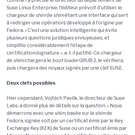
Comme l'a précisé le directeur du département de
Suse Linux Enterprise, l'éditeur prévoit d'utiliser le
chargeur de
shim
(le
shim
étant une interface qui sert
à rediriger une opération)
développé à l'origine par
Fedora. « C'est une solution intelligente qui évite
plusieurs questions juridiques ennuyeuses, et
simplifie considérablement l'étape de
certification/signature », a-t-il justifié. Ce chargeur
de
shim
chargera le
boot loader
GRUB 2, le vérifiera,
puis chargera des noyaux signés par une clef SUSE.
Deux clefs possibles
Hier cependant, Vojtěch Pavlik, le directeur de Suse
Labs, a donné plus de détails sur la question. « Nous
démarrons avec une
shim
, basée sur la
shim
de
Fedora, signée soit par un certificat émis par le Key
Exchange Key (KEK) de Suse ou un certificat émis par