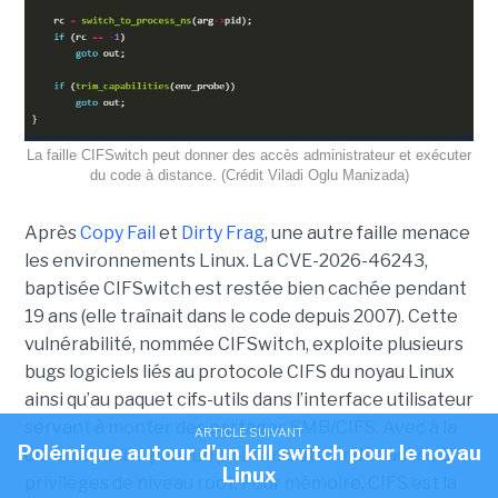
La faille CIFSwitch peut donner des accès administrateur et exécuter
du code à distance. (Crédit Viladi Oglu Manizada)
Après
Copy Fail
et
Dirty Frag
, une autre faille menace
les environnements Linux. La CVE-2026-46243,
baptisée CIFSwitch est restée bien cachée pendant
19 ans (elle traînait dans le code depuis 2007). Cette
vulnérabilité, nommée CIFSwitch, exploite plusieurs
bugs logiciels liés au protocole CIFS du noyau Linux
ainsi qu’au paquet cifs-utils dans l’interface utilisateur
servant à monter des partages SMB/CIFS. Avec à la
ARTICLE SUIVANT
Polémique autour d'un kill switch pour le noyau
clé la capacité pour un pirate d'obtenir des accès à
Linux
privilèges de niveau root. Pour mémoire, CIFS est la