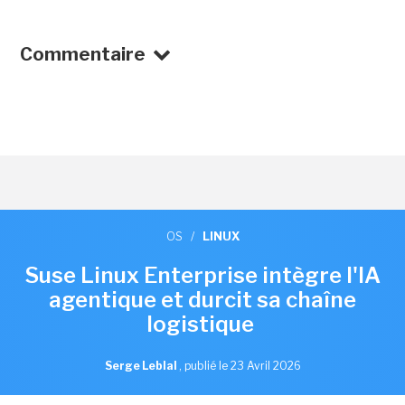
Commentaire
OS
/
LINUX
Suse Linux Enterprise intègre l'IA
agentique et durcit sa chaîne
logistique
Serge Leblal
,
publié le 23 Avril 2026