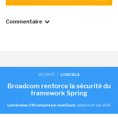
Commentaire
SÉCURITÉ
/
LOGICIELS
Broadcom renforce la sécurité du
framework Spring
Lynn Greiner, CSO (adapté par Jean Elyan)
,
publié le 09 Juin 2026