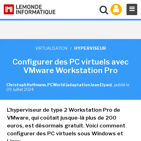
VIRTUALISATION
/
HYPERVISEUR
Configurer des PC virtuels avec
VMware Workstation Pro
Christoph Hoffmann, PCWorld (adaptation Jean Elyan)
,
publié le
09 Juillet 2024
L'hyperviseur de type 2 Workstation Pro de
VMware, qui coûtait jusque-là plus de 200
euros, est désormais gratuit. Voici comment
configurer des PC virtuels sous Windows et