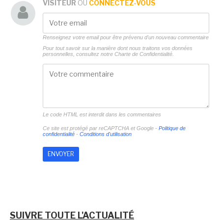
VISITEUR
OU
CONNECTEZ-VOUS
Renseignez votre email pour être prévenu d'un nouveau commentaire
Pour tout savoir sur la manière dont nous traitons vos données
personnelles, consultez notre
Charte de Confidentialité.
Le code HTML est interdit dans les commentaires
Ce site est protégé par reCAPTCHA et Google -
Politique de
confidentialité
-
Conditions d'utilisation
SUIVRE TOUTE L'ACTUALITÉ